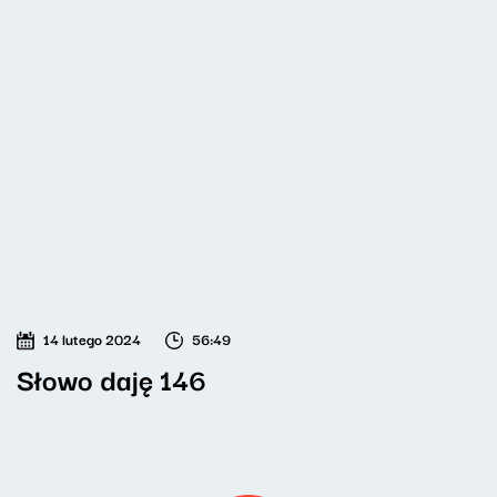
14 lutego 2024
56:49
Słowo daję 146