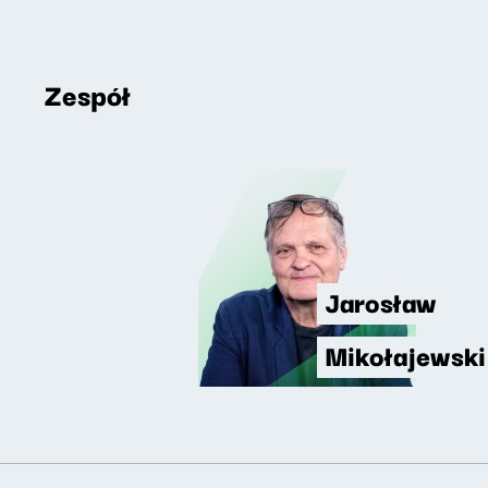
Zespół
Jarosław
Mikołajewski