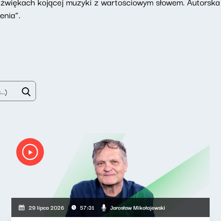
dźwiękach kojącej muzyki z wartościowym słowem. Autorska
enia”.
Jarosław Mikołajewski
29 lipca 2026
57:31