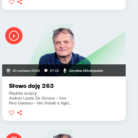
Jarosław Mikołajewski
10 czerwca 2026
57:13
Słowo daję 263
Playlista audycji:
Andrea Laszlo De Simone - Vivo
Rino Gaetano - Mio fratello è figlio...