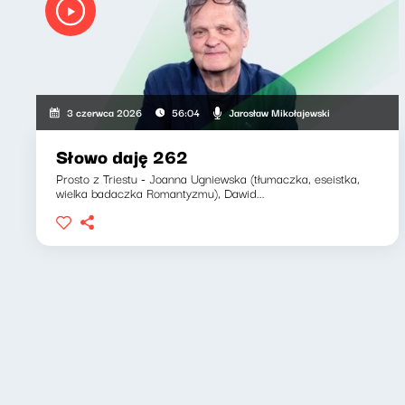
Jarosław Mikołajewski
3 czerwca 2026
56:04
Słowo daję 262
Prosto z Triestu - Joanna Ugniewska (tłumaczka, eseistka,
wielka badaczka Romantyzmu), Dawid...