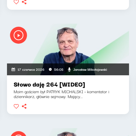
Jarosław Mikołajewski
17 czerwca 2026
56:05
Słowo daję 264 [WIDEO]
Moim gościem był PATRYK MICHALSKI - komentator i
dziennikarz, głównie sejmowy. Mający...