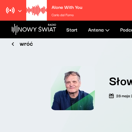
Alone With You
Carla dal Forno
Start
Antena
Podc
wróć
Słow
28 maja