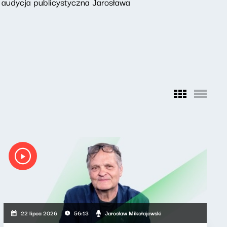
 audycja publicystyczna Jarosława
Jarosław Mikołajewski
22 lipca 2026
56:13