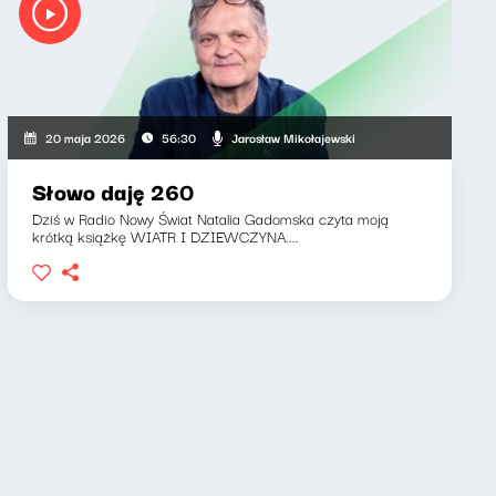
Jarosław Mikołajewski
20 maja 2026
56:30
Słowo daję 260
Dziś w Radio Nowy Świat Natalia Gadomska czyta moją
krótką książkę WIATR I DZIEWCZYNA....