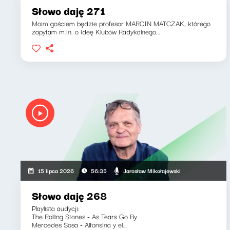
Słowo daję 271
Moim gościem będzie profesor MARCIN MATCZAK, którego
zapytam m.in. o ideę Klubów Radykalnego...
Jarosław Mikołajewski
15 lipca 2026
56:35
Słowo daję 268
Playlista audycji:
The Rolling Stones - As Tears Go By
Mercedes Sosa - Alfonsina y el...