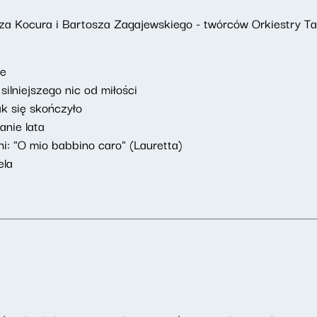
sza Kocura i Bartosza Zagajewskiego - twórców Orkiestry 
re
silniejszego nic od miłości
ak się skończyło
anie lata
hi: "O mio babbino caro" (Lauretta)
ela