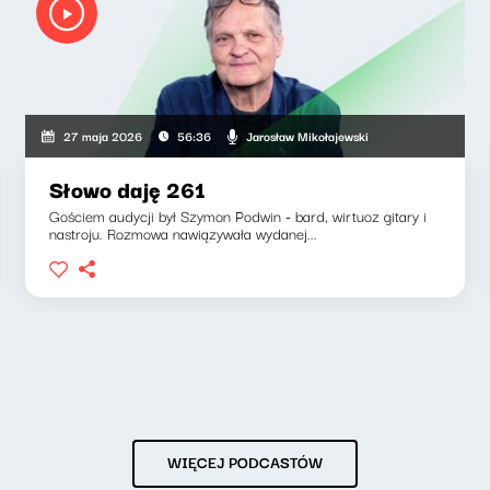
Jarosław Mikołajewski
27 maja 2026
56:36
Słowo daję 261
Gościem audycji był Szymon Podwin - bard, wirtuoz gitary i
nastroju. Rozmowa nawiązywała wydanej...
WIĘCEJ PODCASTÓW