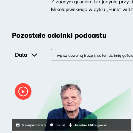
Z zacnym gościem lub jedynie przy 
Mikołajewskiego w cyklu „Punkt widz
Pozostałe odcinki podcastu
Data
Jarosław Mikołajewski
5 sierpnia 2026
56:59