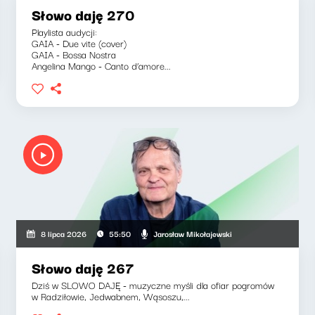
Słowo daję 270
Playlista audycji:
GAIA - Due vite (cover)
GAIA - Bossa Nostra
Angelina Mango - Canto d’amore...
Jarosław Mikołajewski
8 lipca 2026
55:50
Słowo daję 267
Dziś w SLOWO DAJĘ - muzyczne myśli dla ofiar pogromów
w Radziłowie, Jedwabnem, Wąsoszu,...