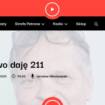
asty
Strefa Patrona
Radio
Sklep
o daję 211
 2025
55:52
Jarosław Mikołajewski