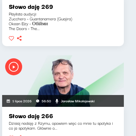
Słowo daję 269
Playlista audycji:
Zucchero - Guantanamera (Guajira)
Okean Elzy - Обійми
The Doors - The...
Jarosław Mikołajewski
1 lipca 2026
56:50
Słowo daję 266
Dzisiaj nadaję z Rzymu, opowiem więc co mnie tu spotyka i
co ja spotykam. Głównie o...