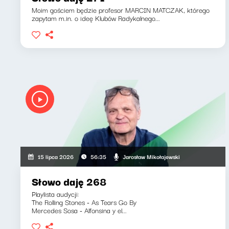
Moim gościem będzie profesor MARCIN MATCZAK, którego
zapytam m.in. o ideę Klubów Radykalnego...
Jarosław Mikołajewski
15 lipca 2026
56:35
Słowo daję 268
Playlista audycji:
The Rolling Stones - As Tears Go By
Mercedes Sosa - Alfonsina y el...