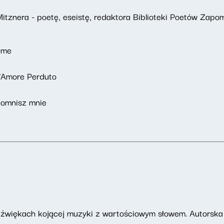
Mitznera - poetę, eseistę, redaktora Biblioteki Poetów Zapo
i me
l'Amore Perduto
pomnisz mnie
dźwiękach kojącej muzyki z wartościowym słowem. Autorska