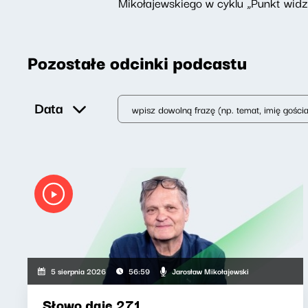
Mikołajewskiego w cyklu „Punkt widz
Pozostałe odcinki podcastu
Data
Jarosław Mikołajewski
5 sierpnia 2026
56:59
Słowo daję 271