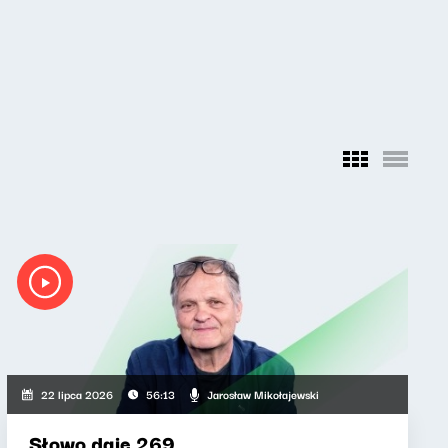
Jarosław Mikołajewski
22 lipca 2026
56:13
Słowo daję 269