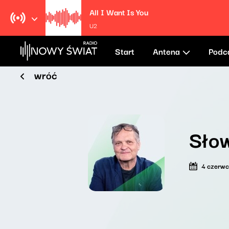
All I Want Is You
U2
Start
Antena
Podc
wróć
Słow
4 czerw