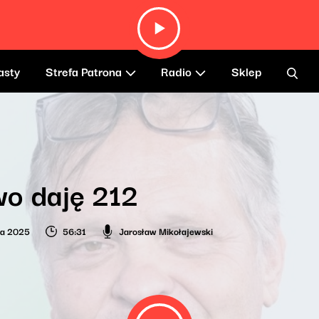
asty
Strefa Patrona
Radio
Sklep
o daję 212
ca 2025
56:31
Jarosław Mikołajewski