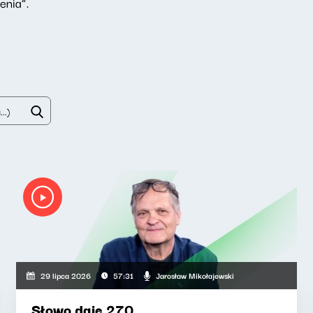
enia”.
Jarosław Mikołajewski
29 lipca 2026
57:31
Słowo daję 270