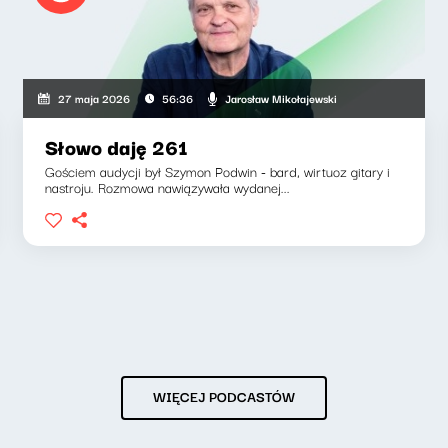
Jarosław Mikołajewski
27 maja 2026
56:36
Słowo daję 261
Gościem audycji był Szymon Podwin - bard, wirtuoz gitary i
nastroju. Rozmowa nawiązywała wydanej...
WIĘCEJ PODCASTÓW