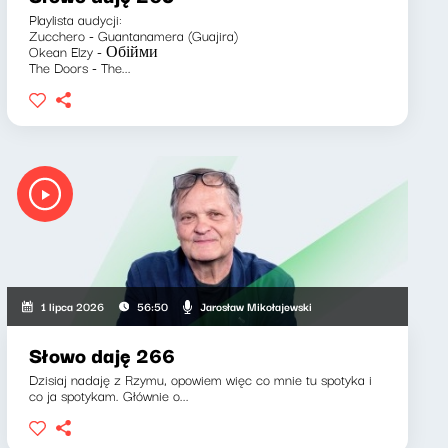
Playlista audycji:
Zucchero - Guantanamera (Guajira)
Okean Elzy - Обійми
The Doors - The...
Jarosław Mikołajewski
1 lipca 2026
56:50
Słowo daję 266
Dzisiaj nadaję z Rzymu, opowiem więc co mnie tu spotyka i
co ja spotykam. Głównie o...