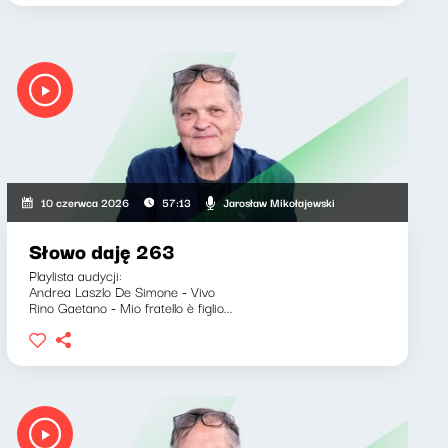
Jarosław Mikołajewski
10 czerwca 2026
57:13
Słowo daję 263
Playlista audycji:
Andrea Laszlo De Simone - Vivo
Rino Gaetano - Mio fratello è figlio...