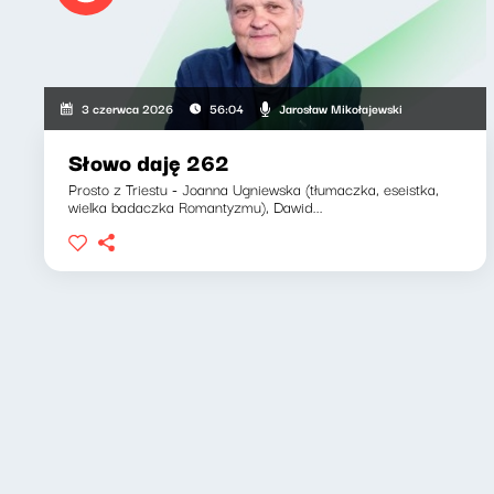
Jarosław Mikołajewski
3 czerwca 2026
56:04
Słowo daję 262
Prosto z Triestu - Joanna Ugniewska (tłumaczka, eseistka,
wielka badaczka Romantyzmu), Dawid...