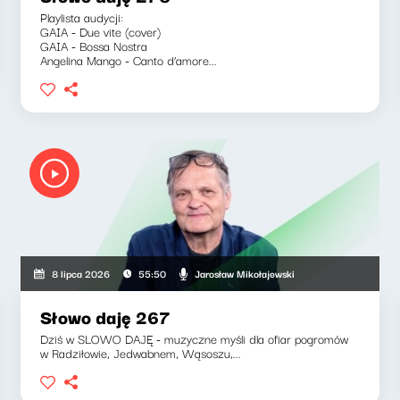
Playlista audycji:
GAIA - Due vite (cover)
GAIA - Bossa Nostra
Angelina Mango - Canto d’amore...
Jarosław Mikołajewski
8 lipca 2026
55:50
Słowo daję 267
Dziś w SLOWO DAJĘ - muzyczne myśli dla ofiar pogromów
w Radziłowie, Jedwabnem, Wąsoszu,...