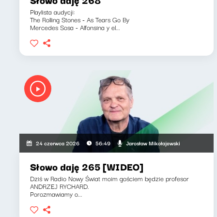
Playlista audycji:
The Rolling Stones - As Tears Go By
Mercedes Sosa - Alfonsina y el...
Jarosław Mikołajewski
24 czerwca 2026
56:49
Słowo daję 265 [WIDEO]
Dziś w Radio Nowy Świat moim gościem będzie profesor
ANDRZEJ RYCHARD.
Porozmawiamy o...