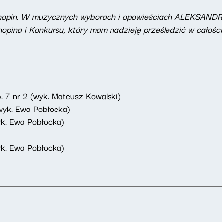
ko Chopin. W muzycznych wyborach i opowieściach ALEKSA
pina i Konkursu, który mam nadzieję prześledzić w całośc
. 7 nr 2 (wyk. Mateusz Kowalski)
(wyk. Ewa Pobłocka)
yk. Ewa Pobłocka)
yk. Ewa Pobłocka)