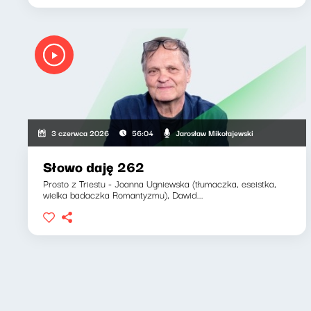
Jarosław Mikołajewski
3 czerwca 2026
56:04
Słowo daję 262
Prosto z Triestu - Joanna Ugniewska (tłumaczka, eseistka,
wielka badaczka Romantyzmu), Dawid...