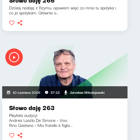
Dzisiaj nadaję z Rzymu, opowiem więc co mnie tu spotyka i
co ja spotykam. Głównie o...
Jarosław Mikołajewski
10 czerwca 2026
57:13
Słowo daję 263
Playlista audycji:
Andrea Laszlo De Simone - Vivo
Rino Gaetano - Mio fratello è figlio...