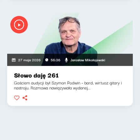
Jarosław Mikołajewski
27 maja 2026
56:36
Słowo daję 261
Gościem audycji był Szymon Podwin - bard, wirtuoz gitary i
nastroju. Rozmowa nawiązywała wydanej...