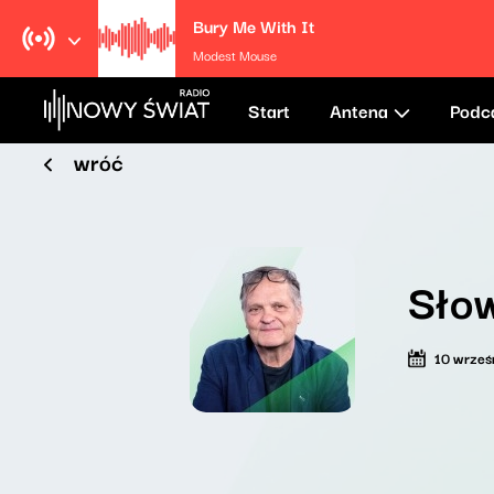
Bury Me With It
Modest Mouse
Start
Antena
Podc
wróć
Sło
10 wrześ