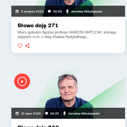
Jarosław Mikołajewski
5 sierpnia 2026
56:59
Słowo daję 271
Moim gościem będzie profesor MARCIN MATCZAK, którego
zapytam m.in. o ideę Klubów Radykalnego...
Jarosław Mikołajewski
15 lipca 2026
56:35
Słowo daję 268