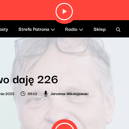
asty
Strefa Patrona
Radio
Sklep
wo daję 226
nia 2025
56:13
Jarosław Mikołajewski