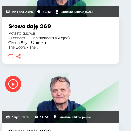
Jarosław Mikołajewski
22 lipca 2026
56:13
Słowo daję 269
Playlista audycji:
Zucchero - Guantanamera (Guajira)
Okean Elzy - Обійми
The Doors - The...
Jarosław Mikołajewski
1 lipca 2026
56:50
Słowo daję 266