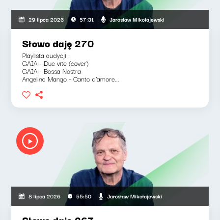
Jarosław Mikołajewski
29 lipca 2026
57:31
Słowo daję 270
Playlista audycji:
GAIA - Due vite (cover)
GAIA - Bossa Nostra
Angelina Mango - Canto d’amore...
Jarosław Mikołajewski
8 lipca 2026
55:50
Słowo daję 267