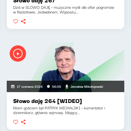
Dziś w SLOWO DAJĘ - muzyczne myśli dla ofiar pogromów
w Radziłowie, Jedwabnem, Wąsoszu,...
Jarosław Mikołajewski
17 czerwca 2026
56:05
Słowo daję 264 [WIDEO]
Moim gościem był PATRYK MICHALSKI - komentator i
dziennikarz, głównie sejmowy. Mający...