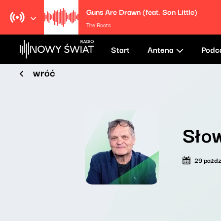
Guns Are Drawn (feat. Son Little)
The Roots
Start
Antena
Podc
wróć
Sło
29 paźdz