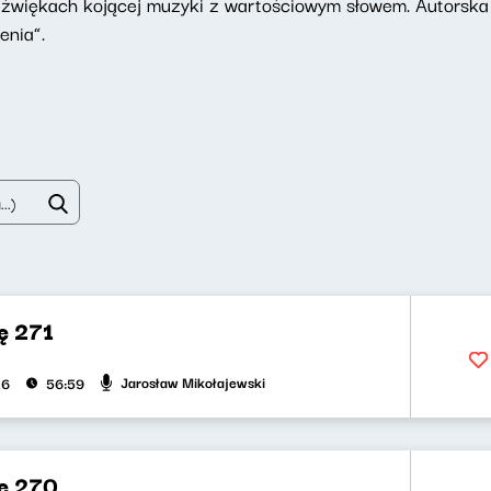
dźwiękach kojącej muzyki z wartościowym słowem. Autorska
enia”.
ę 271
Jarosław Mikołajewski
26
56:59
ę 270