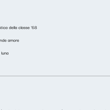
tica della classe '68
rande amore
a luna