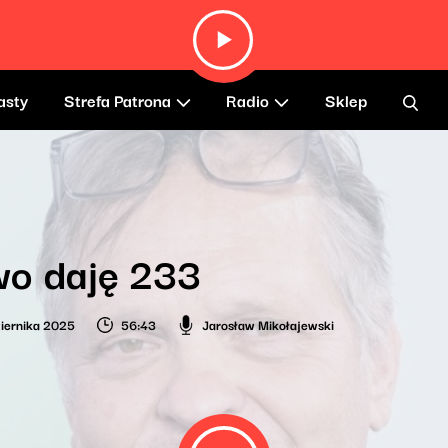
asty
Strefa Patrona
Radio
Sklep
wo daję 233
iernika 2025
56:43
Jarosław Mikołajewski