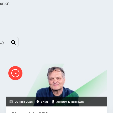
enia”.
Jarosław Mikołajewski
29 lipca 2026
57:31