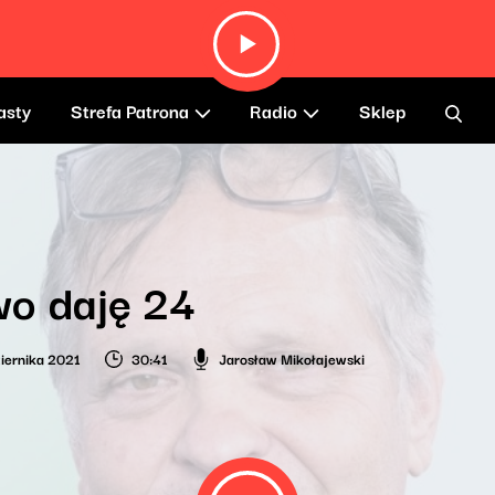
asty
Strefa Patrona
Radio
Sklep
wo daję 24
iernika 2021
30:41
Jarosław Mikołajewski