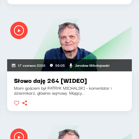
Jarosław Mikołajewski
17 czerwca 2026
56:05
Słowo daję 264 [WIDEO]
Moim gościem był PATRYK MICHALSKI - komentator i
dziennikarz, głównie sejmowy. Mający...