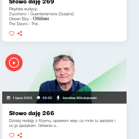
Słowo daję 269
Playlista audycji:
Zucchero - Guantanamera (Guajira)
Okean Elzy - Обійми
The Doors - The...
Jarosław Mikołajewski
1 lipca 2026
56:50
Słowo daję 266
Dzisiaj nadaję z Rzymu, opowiem więc co mnie tu spotyka i
co ja spotykam. Głównie o...