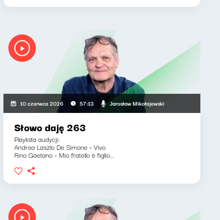
Jarosław Mikołajewski
10 czerwca 2026
57:13
Słowo daję 263
Playlista audycji:
Andrea Laszlo De Simone - Vivo
Rino Gaetano - Mio fratello è figlio...