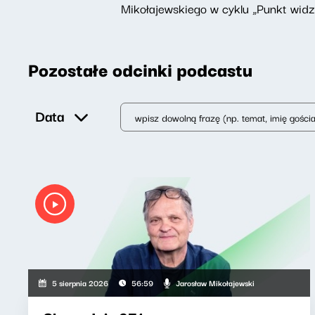
Mikołajewskiego w cyklu „Punkt widz
Pozostałe odcinki podcastu
Data
Jarosław Mikołajewski
5 sierpnia 2026
56:59