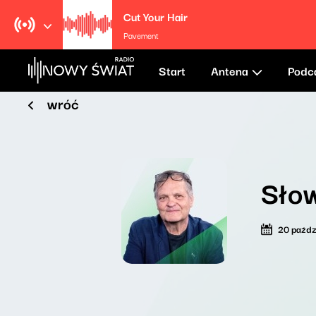
Cut Your Hair
Pavement
Start
Antena
Podc
wróć
Sło
20 paźdz