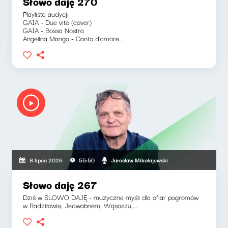
Słowo daję 270
Playlista audycji:
GAIA - Due vite (cover)
GAIA - Bossa Nostra
Angelina Mango - Canto d’amore...
Jarosław Mikołajewski
8 lipca 2026
55:50
Słowo daję 267
Dziś w SLOWO DAJĘ - muzyczne myśli dla ofiar pogromów
w Radziłowie, Jedwabnem, Wąsoszu,...