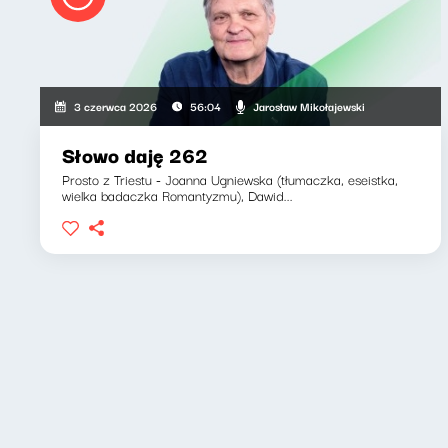
Jarosław Mikołajewski
3 czerwca 2026
56:04
Słowo daję 262
Prosto z Triestu - Joanna Ugniewska (tłumaczka, eseistka,
wielka badaczka Romantyzmu), Dawid...