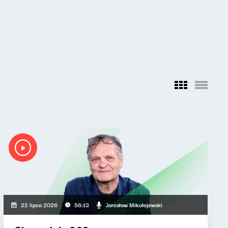
Jarosław Mikołajewski
22 lipca 2026
56:13