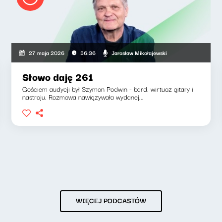
Jarosław Mikołajewski
27 maja 2026
56:36
Słowo daję 261
Gościem audycji był Szymon Podwin - bard, wirtuoz gitary i
nastroju. Rozmowa nawiązywała wydanej...
WIĘCEJ PODCASTÓW