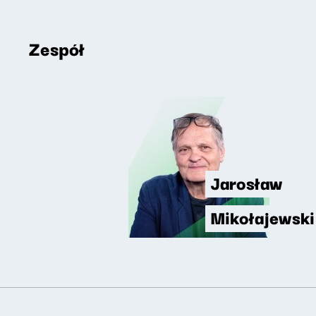
Zespół
Jarosław
Mikołajewski