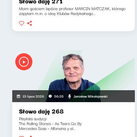
Słowo daję 271
Moim gościem będzie profesor MARCIN MATCZAK, którego
zapytam m.in. o ideę Klubów Radykalnego...
Jarosław Mikołajewski
15 lipca 2026
56:35
Słowo daję 268
Playlista audycji:
The Rolling Stones - As Tears Go By
Mercedes Sosa - Alfonsina y el...