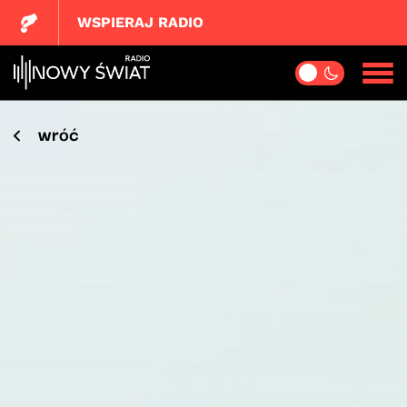
WSPIERAJ RADIO
wróć