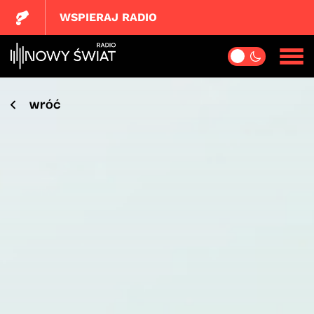
WSPIERAJ RADIO
wróć