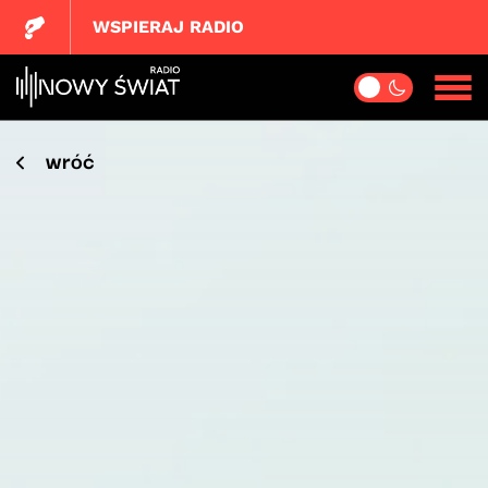
WSPIERAJ RADIO
wróć