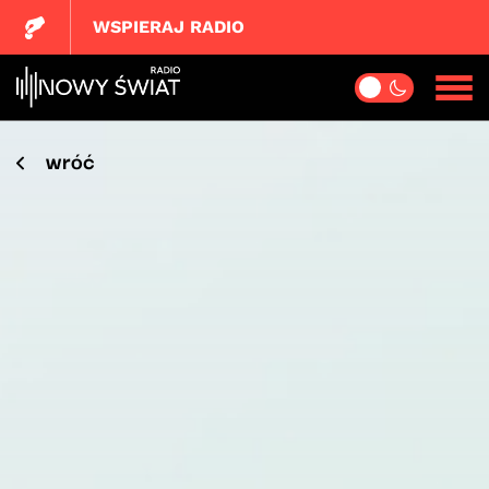
WSPIERAJ RADIO
wróć