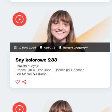
Barbara Gregorczyk
12 lipca 2025
01:52:18
Sny kolorowe 233
Playlista audycji:
France Gall & Elton John - Donner pour donner
Ben Mazué & Pauline...