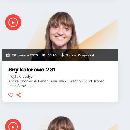
Barbara Gregorczyk
28 czerwca 2025
55:45
Sny kolorowe 231
Playlista audycji:
André Charlier & Benoît Sourisse - Direction Saint Tropez
Little Simz -...