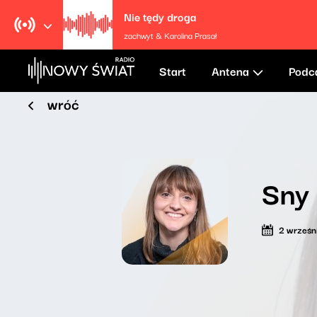
Nie tędy droga
zachwyt & Karolina Prasał
Start
Antena
Podc
wróć
Sny
2 wrześn