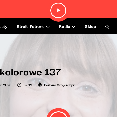
asty
Strefa Patrona
Radio
Sklep
 kolorowe 137
ia 2023
57:19
Barbara Gregorczyk