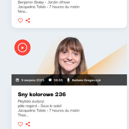
Benjamin Biolay - Jardin d'hiver
Jacqueline Taïeb - 7 heures du matin
Nino...
Barbara Gregorczyk
9 sierpnia 2025
56:55
Sny kolorowe 236
Playlista audycji:
pâle regard - Sous le soleil
Jacqueline Taïeb - 7 heures du matin
Thee...