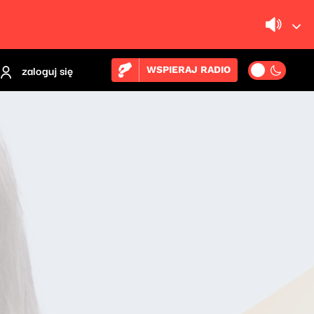
zaloguj się
WSPIERAJ RADIO