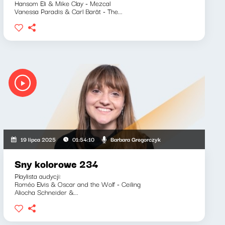
Hansom Eli & Mike Clay - Mezcal
Vanessa Paradis & Carl Barât - The...
Barbara Gregorczyk
19 lipca 2025
01:54:10
Sny kolorowe 234
Playlista audycji:
Roméo Elvis & Oscar and the Wolf - Ceiling
Aliocha Schneider &...