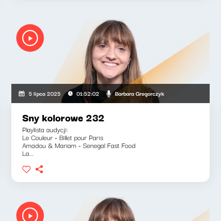
Barbara Gregorczyk
5 lipca 2025
01:52:02
Sny kolorowe 232
Playlista audycji:
Le Couleur - Billet pour Paris
Amadou & Mariam - Senegal Fast Food
La...