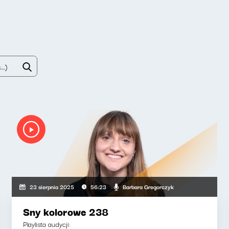
Barbara Gregorczyk
23 sierpnia 2025
56:23
Sny kolorowe 238
Playlista audycji: