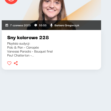
Barbara Gregorczyk
7 czerwca 2025
55:55
Sny kolorowe 228
Playlista audycji:
Polo & Pan - Canopée
Vanessa Paradis - Bouquet final
Feu! Chatterton -...