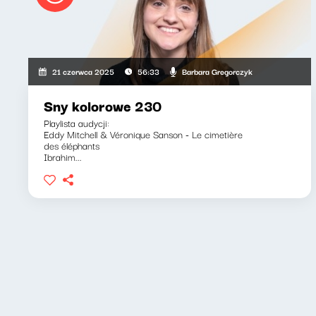
Barbara Gregorczyk
21 czerwca 2025
56:33
Sny kolorowe 230
Playlista audycji:
Eddy Mitchell & Véronique Sanson - Le cimetière
des éléphants
Ibrahim...