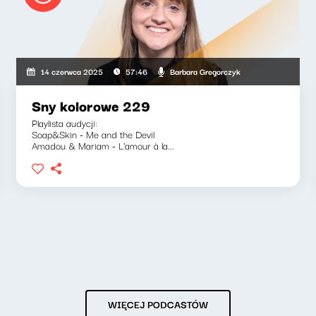
Barbara Gregorczyk
14 czerwca 2025
57:46
Sny kolorowe 229
Playlista audycji:
Soap&Skin - Me and the Devil
Amadou & Mariam - L'amour à la...
WIĘCEJ PODCASTÓW