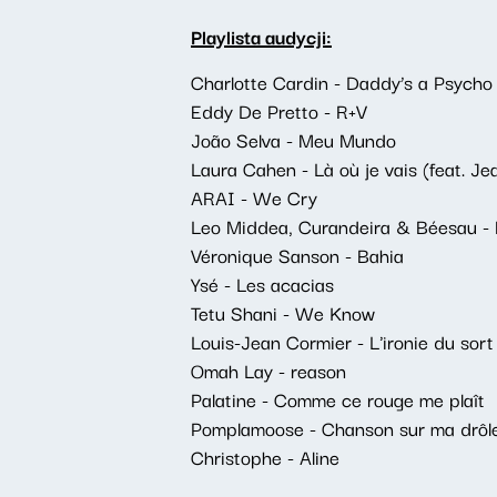
Playlista audycji:
Charlotte Cardin - Daddy’s a Psycho
Eddy De Pretto - R+V
João Selva - Meu Mundo
Laura Cahen - Là où je vais (feat. J
ARAI - We Cry
Leo Middea, Curandeira & Béesau -
Véronique Sanson - Bahia
Ysé - Les acacias
Tetu Shani - We Know
Louis-Jean Cormier - L'ironie du sort
Omah Lay - reason
Palatine - Comme ce rouge me plaît
Pomplamoose - Chanson sur ma drôle
Christophe - Aline