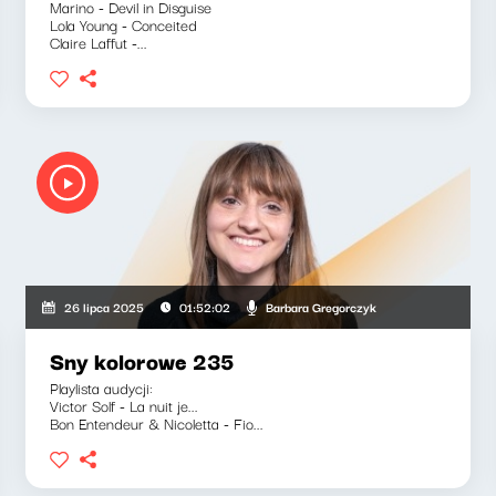
Marino - Devil in Disguise
Lola Young - Conceited
Claire Laffut -...
Barbara Gregorczyk
26 lipca 2025
01:52:02
Sny kolorowe 235
Playlista audycji:
Victor Solf - La nuit je...
Bon Entendeur & Nicoletta - Fio...