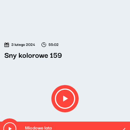
3 lutego 2024
55:02
Sny kolorowe 159
Miodowe lata