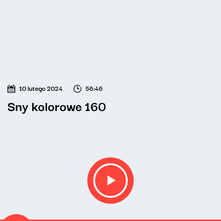
10 lutego 2024
56:46
Sny kolorowe 160