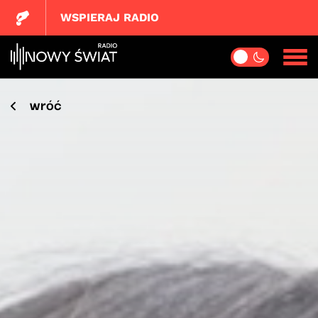
WSPIERAJ RADIO
wróć