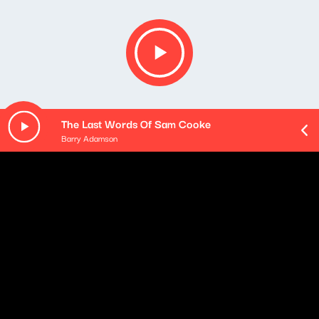
The Last Words Of Sam Cooke
Barry Adamson
O odcinku
Playlista audycji:
Jeanne Cherhal & Véronique Sanson - Tu sais