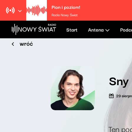
Pion i poziom!
Radio Nowy Świat
Start
Antena
Podc
wróć
Sny 
29 sierp
Ten pod