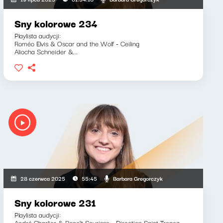
Sny kolorowe 234
Playlista audycji:
Roméo Elvis & Oscar and the Wolf - Ceiling
Aliocha Schneider &...
Barbara Gregorczyk
28 czerwca 2025
55:45
Sny kolorowe 231
Playlista audycji:
André Charlier & Benoît Sourisse - Direction Saint Tropez