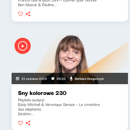
Ben Mazué & Pauline...
Barbara Gregorczyk
21 czerwca 2025
56:33
Sny kolorowe 230
Playlista audycji:
Eddy Mitchell & Véronique Sanson - Le cimetière
des éléphants
Ibrahim...