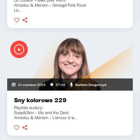
Amadou & Mariam - Senegal Fast Food
La...
Barbara Gregorczyk
14 czerwca 2025
57:46
Sny kolorowe 229
Playlista audycji:
Soap&Skin - Me and the Devil
Amadou & Mariam - L'amour à la...