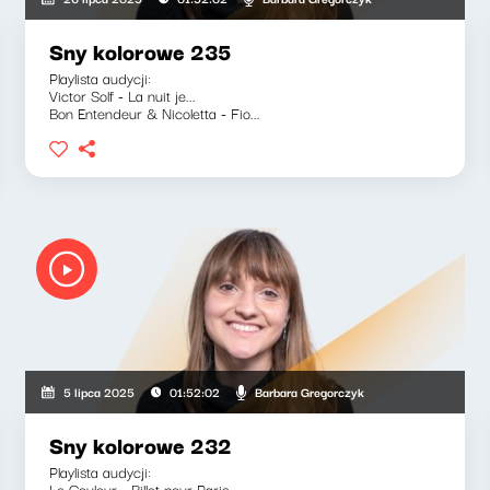
Sny kolorowe 235
Playlista audycji:
Victor Solf - La nuit je...
Bon Entendeur & Nicoletta - Fio...
Barbara Gregorczyk
5 lipca 2025
01:52:02
Sny kolorowe 232
Playlista audycji:
Le Couleur - Billet pour Paris