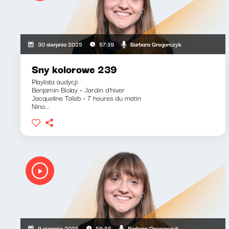
Barbara Gregorczyk
30 sierpnia 2025
57:19
Sny kolorowe 239
Playlista audycji:
Benjamin Biolay - Jardin d'hiver
Jacqueline Taïeb - 7 heures du matin
Nino...
Barbara Gregorczyk
9 sierpnia 2025
56:55