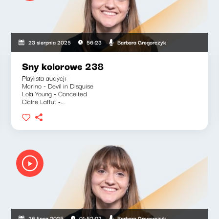
Barbara Gregorczyk
23 sierpnia 2025
56:23
Sny kolorowe 238
Playlista audycji:
Marino - Devil in Disguise
Lola Young - Conceited
Claire Laffut -...
Barbara Gregorczyk
26 lipca 2025
01:52:02