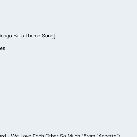
hicago Bulls Theme Song]
ues
lard - We Love Each Other So Much (From "Annette")