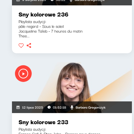
Sny kolorowe 236
Playlista audycji:
pâle regard - Sous le soleil
Jacqueline Taïeb - 7 heures du matin
Thee...
Barbara Gregorczyk
12 lipca 2025
01:52:18
Sny kolorowe 233
Playlista audycji:
France Gall & Elton John - Donner pour donner