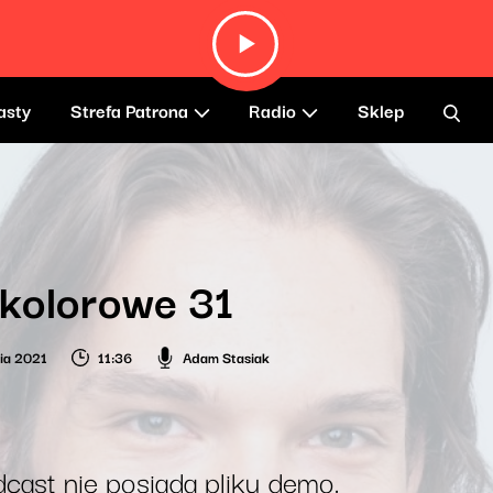
asty
Strefa Patrona
Radio
Sklep
kolorowe 31
nia 2021
11:36
Adam Stasiak
cast nie posiada pliku demo.