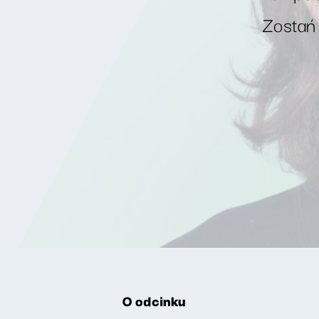
Zostań
O odcinku