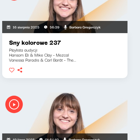
Barbara Gregorczyk
16 sierpnia 2025
56:39
Sny kolorowe 237
Playlista audycji:
Hansom Eli & Mike Clay - Mezcal
Vanessa Paradis & Carl Barât - The...
Barbara Gregorczyk
19 lipca 2025
01:54:10