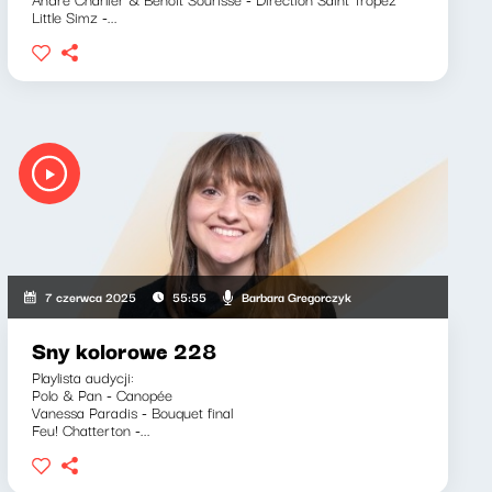
Little Simz -...
Barbara Gregorczyk
7 czerwca 2025
55:55
Sny kolorowe 228
Playlista audycji:
Polo & Pan - Canopée
Vanessa Paradis - Bouquet final
Feu! Chatterton -...