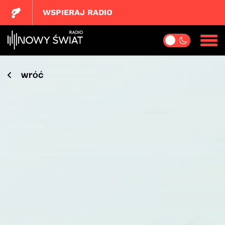
WSPIERAJ RADIO
wróć