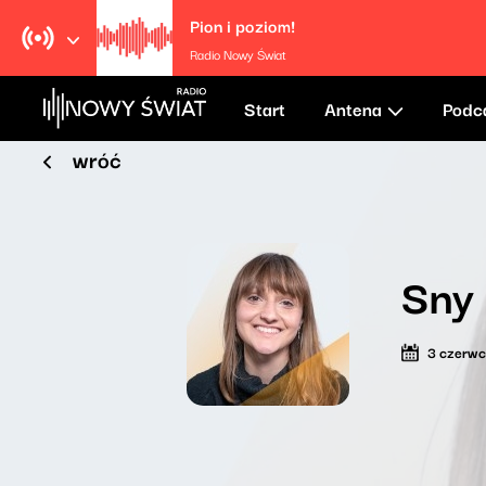
Pion i poziom!
Radio Nowy Świat
Start
Antena
Podc
wróć
Sny
3 czerw