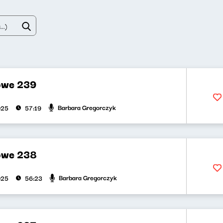
owe 239
Barbara Gregorczyk
025
57:19
owe 238
Barbara Gregorczyk
025
56:23