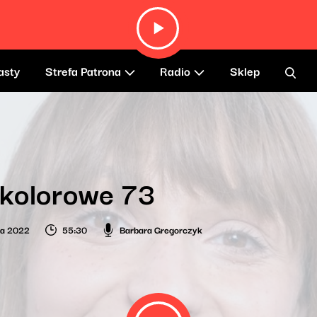
asty
Strefa Patrona
Radio
Sklep
 kolorowe 73
ca 2022
55:30
Barbara Gregorczyk