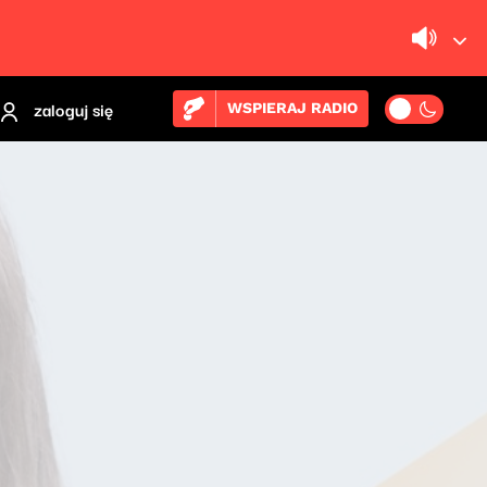
zaloguj się
WSPIERAJ RADIO