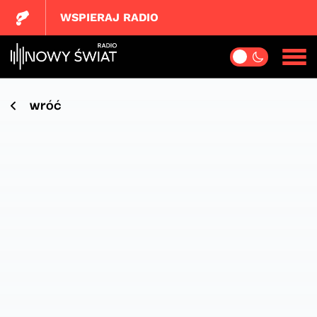
WSPIERAJ RADIO
wróć