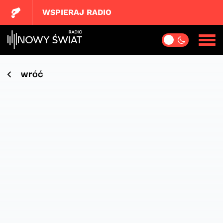
WSPIERAJ RADIO
wróć