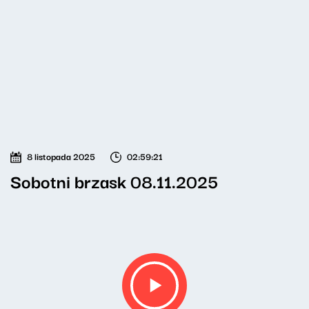
8 listopada 2025
02:59:21
Sobotni brzask 08.11.2025