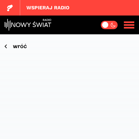
WSPIERAJ RADIO
wróć