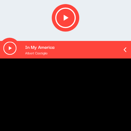
In My America
Albert Castiglia
O odcinku
- Kalendarium muzyczne
Mateusz Andruszkiewicz