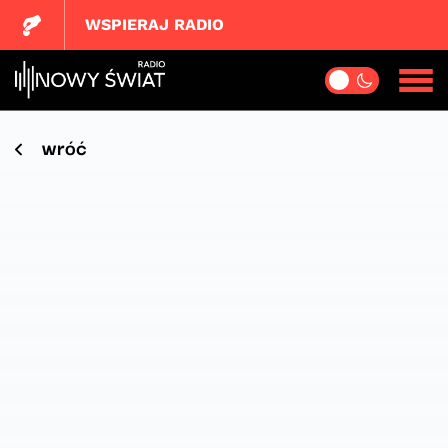
WSPIERAJ RADIO
wróć