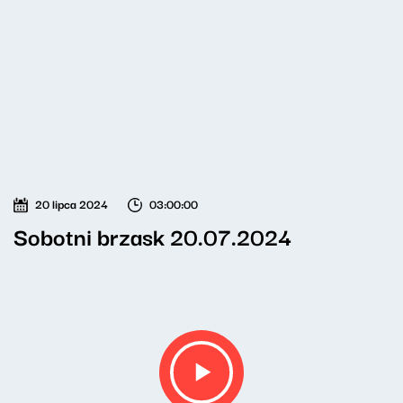
20 lipca 2024
03:00:00
Sobotni brzask 20.07.2024