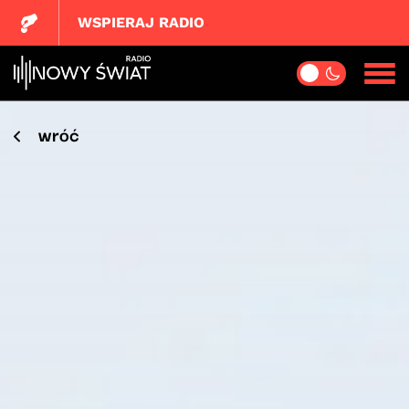
WSPIERAJ RADIO
wróć