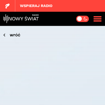
WSPIERAJ RADIO
wróć