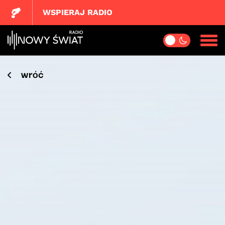
WSPIERAJ RADIO
wróć