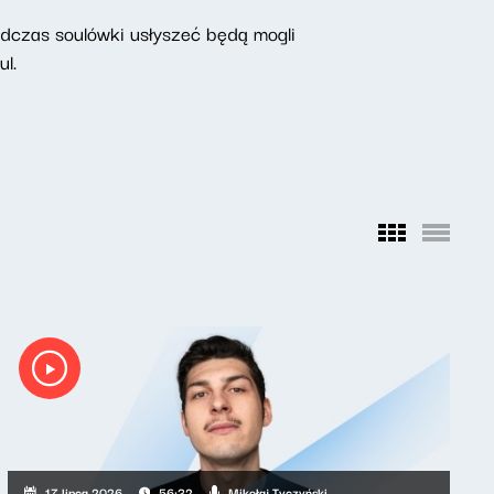
odczas soulówki usłyszeć będą mogli
l.
Mikołaj Tyczyński
17 lipca 2026
56:32