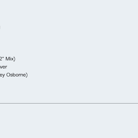
g
2" Mix)
ver
frey Osborne)