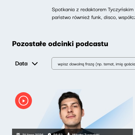
Spotkania z redaktorem Tyczyńskim n
państwo również funk, disco, współc
Pozostałe odcinki podcastu
Data
Mikołaj Tyczyński
31 lipca 2026
56:53