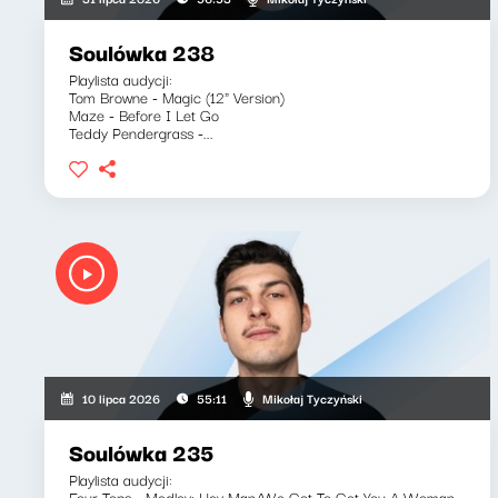
Soulówka 238
Playlista audycji:
Tom Browne - Magic (12" Version)
Maze - Before I Let Go
Teddy Pendergrass -...
Mikołaj Tyczyński
10 lipca 2026
55:11
Soulówka 235
Playlista audycji:
Four Tops - Medley: Hey Man/We Got To Get You A Woman