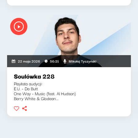
Mikołaj Tyczyński
22 maja 2026
56:31
Soulówka 228
Playlista audycji:
E.U. - Da Butt
One Way - Music (feat. Al Hudson)
Barry White & Glodean...