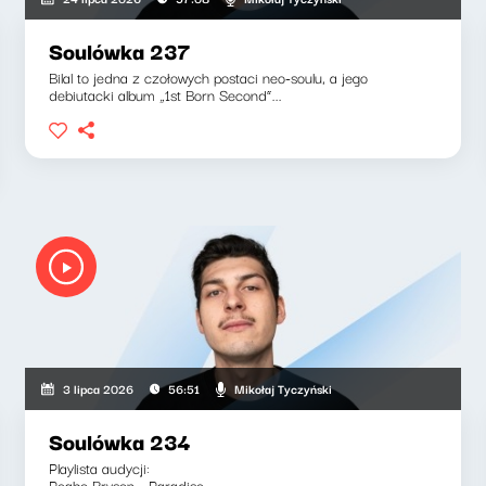
Soulówka 237
Bilal to jedna z czołowych postaci neo-soulu, a jego
debiutacki album „1st Born Second”...
Mikołaj Tyczyński
3 lipca 2026
56:51
Soulówka 234
Playlista audycji:
Peabo Bryson - Paradise