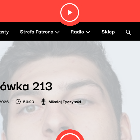
asty
Strefa Patrona
Radio
Sklep
lówka 213
 2026
56:20
Mikołaj Tyczyński