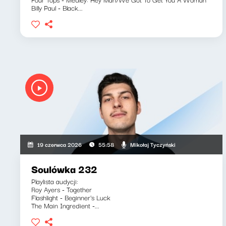
Billy Paul - Black...
Mikołaj Tyczyński
19 czerwca 2026
55:58
Soulówka 232
Playlista audycji:
Roy Ayers - Together
Flashlight - Beginner's Luck
The Main Ingredient -...