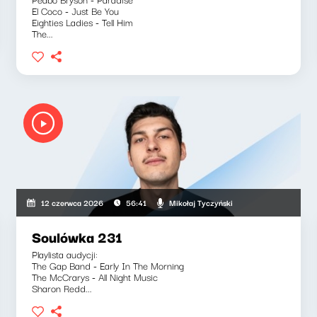
El Coco - Just Be You
Eighties Ladies - Tell Him
The...
Mikołaj Tyczyński
12 czerwca 2026
56:41
Soulówka 231
Playlista audycji:
The Gap Band - Early In The Morning
The McCrarys - All Night Music
Sharon Redd...