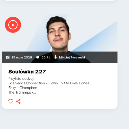
Mikołaj Tyczyński
15 maja 2026
55:41
Soulówka 227
Playlista audycji:
Las Vegas Connection - Down To My Love Bones
Foxy - Chicapbon
The Trammps -...