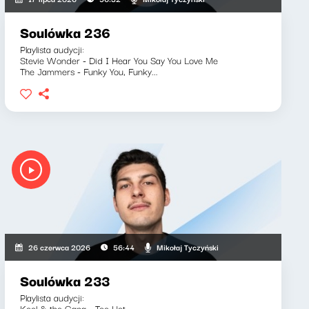
Soulówka 236
Playlista audycji:
Stevie Wonder - Did I Hear You Say You Love Me
The Jammers - Funky You, Funky...
Mikołaj Tyczyński
26 czerwca 2026
56:44
Soulówka 233
Playlista audycji:
Kool & the Gang - Too Hot