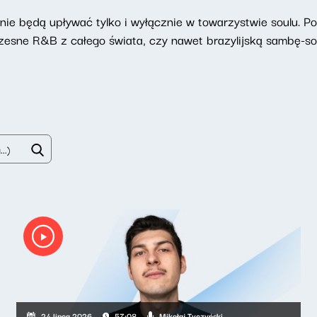
ie będą upływać tylko i wyłącznie w towarzystwie soulu. P
zesne R&B z całego świata, czy nawet brazylijską sambę-sou
Mikołaj Tyczyński
24 lipca 2026
57:08