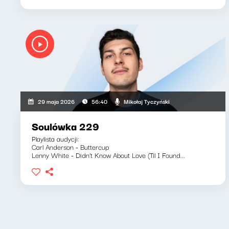
Mikołaj Tyczyński
29 maja 2026
56:40
Soulówka 229
Playlista audycji:
Carl Anderson - Buttercup
Lenny White - Didn't Know About Love (Til I Found...