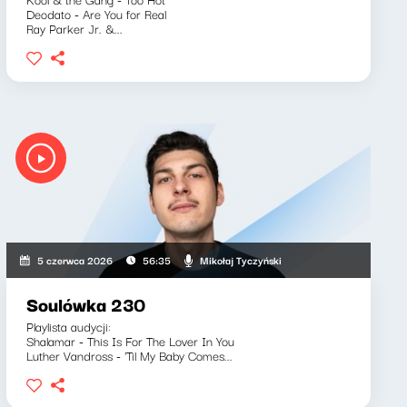
Deodato - Are You for Real
Ray Parker Jr. &...
Mikołaj Tyczyński
5 czerwca 2026
56:35
Soulówka 230
Playlista audycji:
Shalamar - This Is For The Lover In You
Luther Vandross - 'Til My Baby Comes...