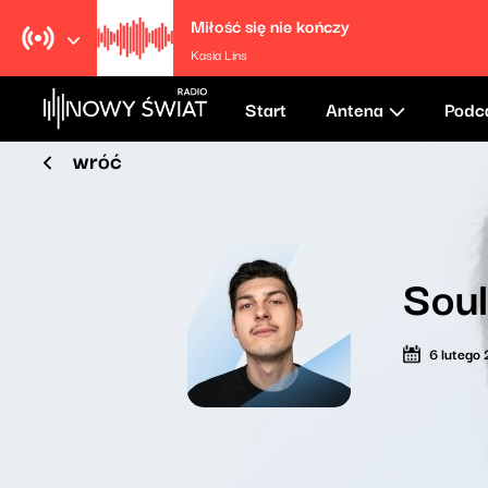
Miłość się nie kończy
Kasia Lins
Start
Antena
Podc
wróć
Sou
6 lutego