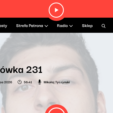
asty
Strefa Patrona
Radio
Sklep
lówka 231
wca 2026
56:41
Mikołaj Tyczyński