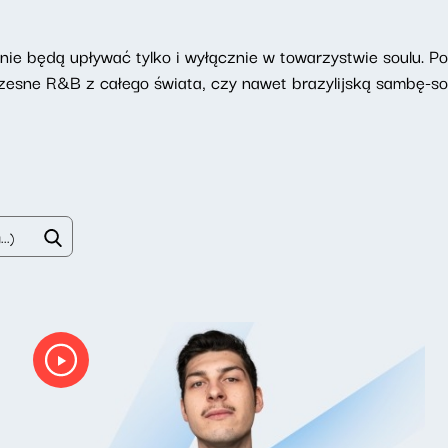
ie będą upływać tylko i wyłącznie w towarzystwie soulu. P
zesne R&B z całego świata, czy nawet brazylijską sambę-sou