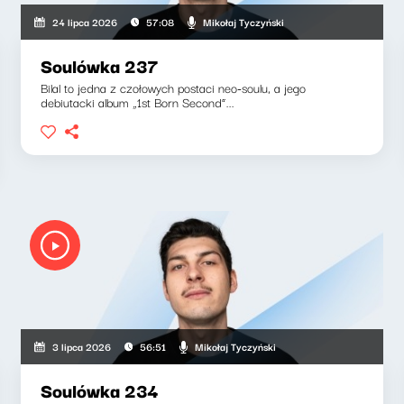
Mikołaj Tyczyński
24 lipca 2026
57:08
Soulówka 237
Bilal to jedna z czołowych postaci neo-soulu, a jego
debiutacki album „1st Born Second”...
Mikołaj Tyczyński
3 lipca 2026
56:51
Soulówka 234