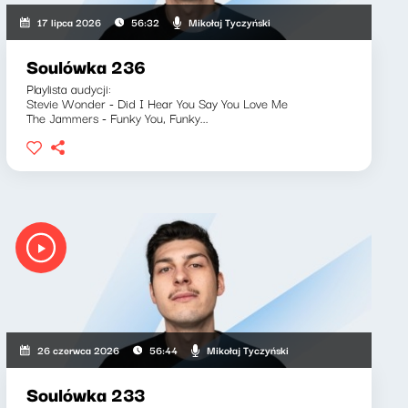
Mikołaj Tyczyński
17 lipca 2026
56:32
Soulówka 236
Playlista audycji:
Stevie Wonder - Did I Hear You Say You Love Me
The Jammers - Funky You, Funky...
Mikołaj Tyczyński
26 czerwca 2026
56:44
Soulówka 233