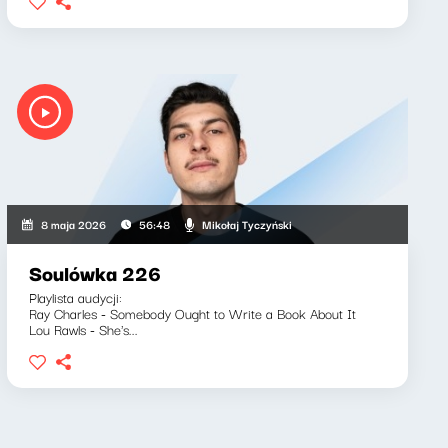
Mikołaj Tyczyński
8 maja 2026
56:48
Soulówka 226
Playlista audycji:
Ray Charles - Somebody Ought to Write a Book About It
Lou Rawls - She's...