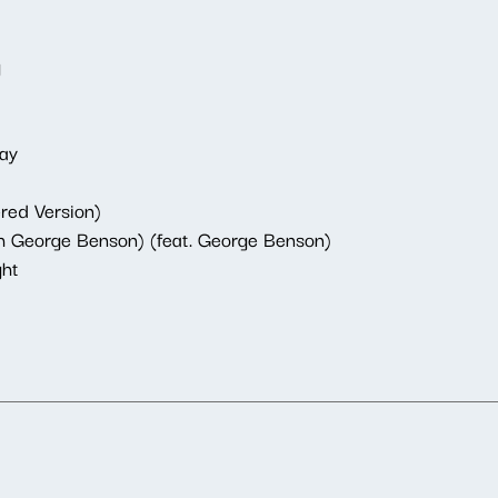
g
way
ed Version)
 George Benson) (feat. George Benson)
ght