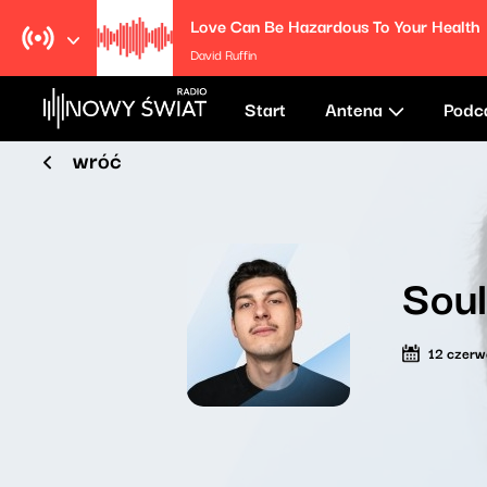
Love Can Be Hazardous To Your Health
David Ruffin
Start
Antena
Podc
wróć
Sou
12 czer