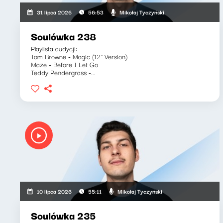
Mikołaj Tyczyński
31 lipca 2026
56:53
Soulówka 238
Playlista audycji:
Tom Browne - Magic (12" Version)
Maze - Before I Let Go
Teddy Pendergrass -...
Mikołaj Tyczyński
10 lipca 2026
55:11
Soulówka 235