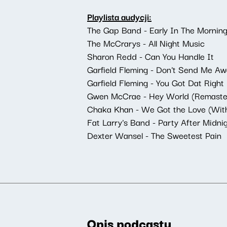
Playlista audycji:
The Gap Band - Early In The Mornin
The McCrarys - All Night Music
Sharon Redd - Can You Handle It
Garfield Fleming - Don't Send Me A
Garfield Fleming - You Got Dat Right
Gwen McCrae - Hey World (Remaster
Chaka Khan - We Got the Love (With
Fat Larry's Band - Party After Midni
Dexter Wansel - The Sweetest Pain
Opis podcastu