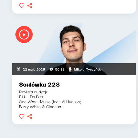
Mikołaj Tyczyński
22 maja 2026
56:31
Soulówka 228
Playlista audycji:
E.U. - Da Butt
One Way - Music (feat. Al Hudson)
Barry White & Glodean...