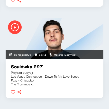
Mikołaj Tyczyński
15 maja 2026
55:41
Soulówka 227
Playlista audycji:
Las Vegas Connection - Down To My Love Bones
Foxy - Chicapbon
The Trammps -...