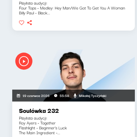
Playlista audycji:
Four Tops - Medley: Hey Man/We Got To Get You A Woman
Billy Paul - Black...
Mikołaj Tyczyński
19 czerwca 2026
55:58
Soulówka 232
Playlista audycji:
Roy Ayers - Together
Flashlight - Beginner's Luck
The Main Ingredient -...