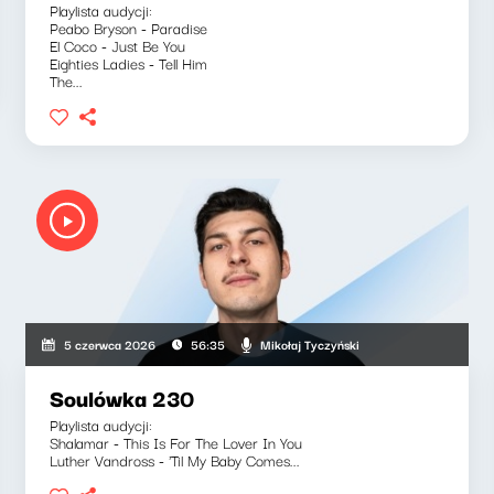
Playlista audycji:
Peabo Bryson - Paradise
El Coco - Just Be You
Eighties Ladies - Tell Him
The...
Mikołaj Tyczyński
5 czerwca 2026
56:35
Soulówka 230
Playlista audycji:
Shalamar - This Is For The Lover In You
Luther Vandross - 'Til My Baby Comes...