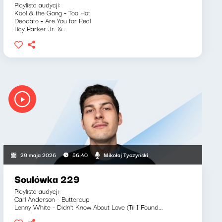
Playlista audycji:
Kool & the Gang - Too Hot
Deodato - Are You for Real
Ray Parker Jr. &...
Mikołaj Tyczyński
29 maja 2026
56:40
Soulówka 229
Playlista audycji:
Carl Anderson - Buttercup
Lenny White - Didn't Know About Love (Til I Found...