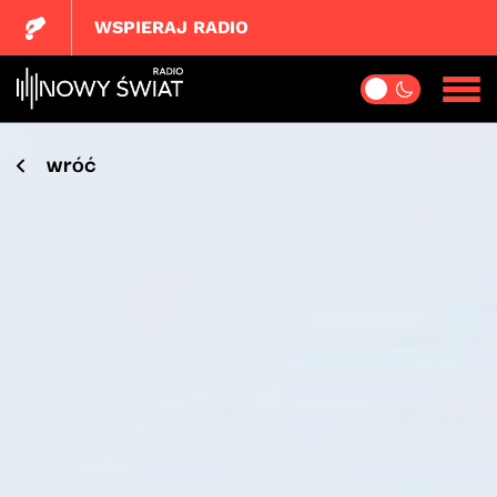
WSPIERAJ RADIO
wróć