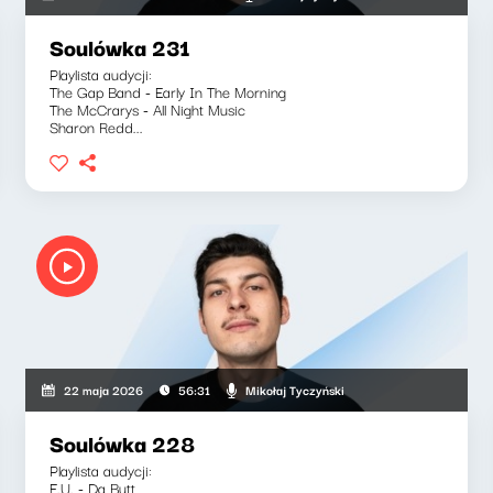
Soulówka 231
Playlista audycji:
The Gap Band - Early In The Morning
The McCrarys - All Night Music
Sharon Redd...
Mikołaj Tyczyński
22 maja 2026
56:31
Soulówka 228
Playlista audycji:
E.U. - Da Butt