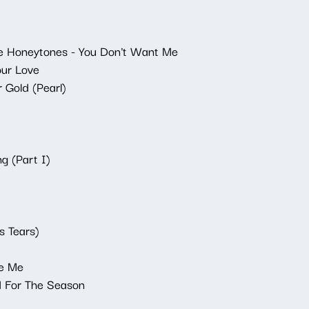
e Honeytones - You Don't Want Me
our Love
 Gold (Pearl)
ng (Part I)
s Tears)
ve Me
d For The Season