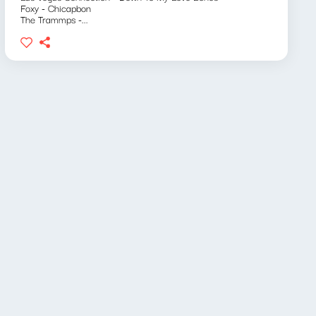
Foxy - Chicapbon
The Trammps -...