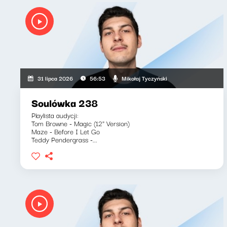
Mikołaj Tyczyński
31 lipca 2026
56:53
Soulówka 238
Playlista audycji:
Tom Browne - Magic (12" Version)
Maze - Before I Let Go
Teddy Pendergrass -...