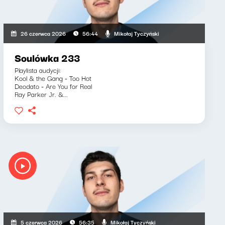
Mikołaj Tyczyński
26 czerwca 2026
56:44
Soulówka 233
Playlista audycji:
Kool & the Gang - Too Hot
Deodato - Are You for Real
Ray Parker Jr. &...
Mikołaj Tyczyński
5 czerwca 2026
56:35