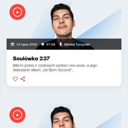
Mikołaj Tyczyński
24 lipca 2026
57:08
Soulówka 237
Bilal to jedna z czołowych postaci neo-soulu, a jego
debiutacki album „1st Born Second”...