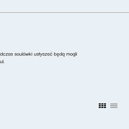
odczas soulówki usłyszeć będą mogli
l.