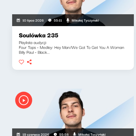
Mikołaj Tyczyński
10 lipca 2026
55:11
Soulówka 235
Playlista audycji:
Four Tops - Medley: Hey Man/We Got To Get You A Woman
Billy Paul - Black...
Mikołaj Tyczyński
19 czerwca 2026
55:58