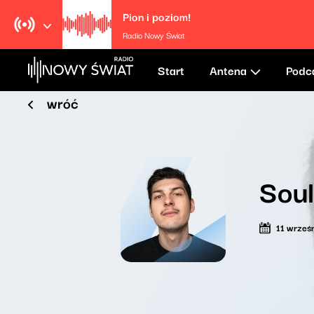
Pion i poziom!
Radio Nowy Świat
Start
Antena
Podc
wróć
Sou
11 wrześ