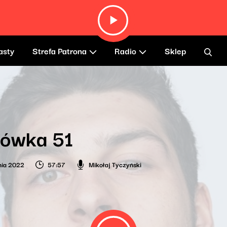
asty
Strefa Patrona
Radio
Sklep
lówka 51
nia 2022
57:57
Mikołaj Tyczyński