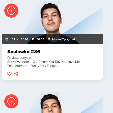
Mikołaj Tyczyński
17 lipca 2026
56:32
Soulówka 236
Playlista audycji:
Stevie Wonder - Did I Hear You Say You Love Me
The Jammers - Funky You, Funky...