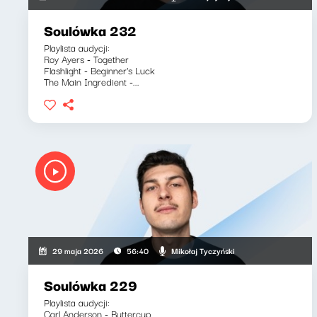
Soulówka 232
Playlista audycji:
Roy Ayers - Together
Flashlight - Beginner's Luck
The Main Ingredient -...
Mikołaj Tyczyński
29 maja 2026
56:40
Soulówka 229
Playlista audycji:
Carl Anderson - Buttercup