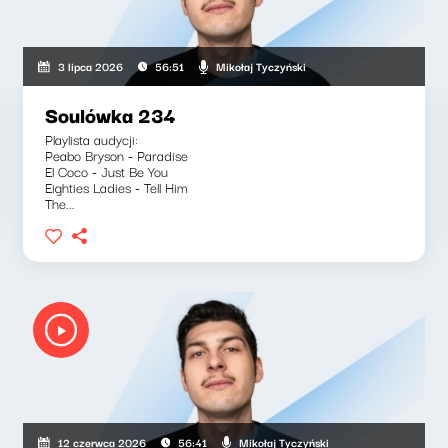
Mikołaj Tyczyński
3 lipca 2026
56:51
Soulówka 234
Playlista audycji:
Peabo Bryson - Paradise
El Coco - Just Be You
Eighties Ladies - Tell Him
The...
Mikołaj Tyczyński
12 czerwca 2026
56:41