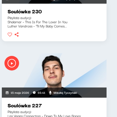
Soulówka 230
Playlista audycji:
Shalamar - This Is For The Lover In You
Luther Vandross - 'Til My Baby Comes...
Mikołaj Tyczyński
15 maja 2026
55:41
Soulówka 227
Playlista audycji:
Las Vegas Connection - Down To My Love Bones