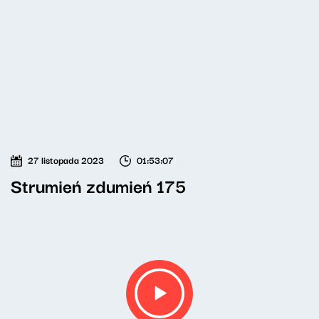
27 listopada 2023
01:53:07
Strumień zdumień 175