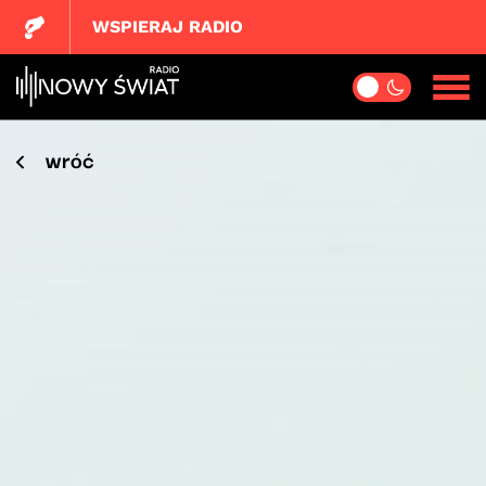
WSPIERAJ RADIO
wróć