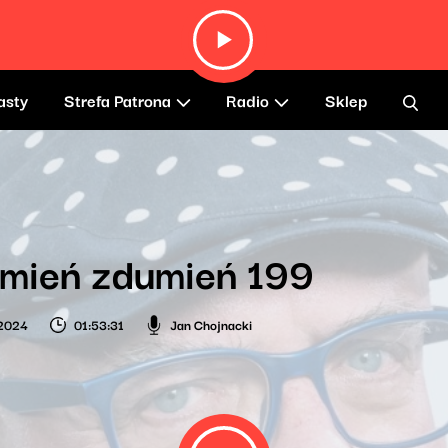
asty
Strefa Patrona
Radio
Sklep
umień zdumień 199
 2024
01:53:31
Jan Chojnacki