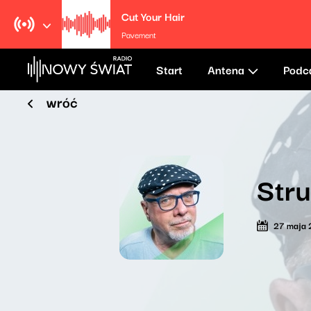
Cut Your Hair
Pavement
Start
Antena
Podc
wróć
Str
27 maja