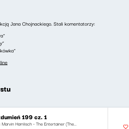
ją Jana Chojnackiego. Stali komentatorzy:
ra”
y”
akówka”
line
stu
zdumień 199 cz. 1
i: Marvin Hamlisch - The Entertainer (The...