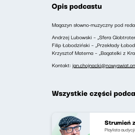
Opis podcastu
Magazyn słowno-muzyczny pod redakc
Andrzej Lubowski – „Sfera Globtrote
Filip Łobodziński – „Przekłady Łobod
Krzysztof Materna – „Bagatelki z Kr
Kontakt:
jan.chojnacki@nowyswiat.on
Wszystkie części podca
Strumień 
Playlista audycj