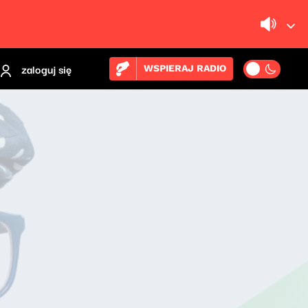
zaloguj się
WSPIERAJ RADIO