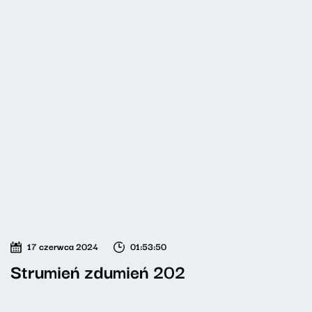
17 czerwca 2024
01:53:50
Strumień zdumień 202