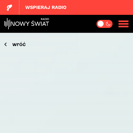
WSPIERAJ RADIO
wróć