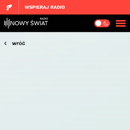
WSPIERAJ RADIO
wróć