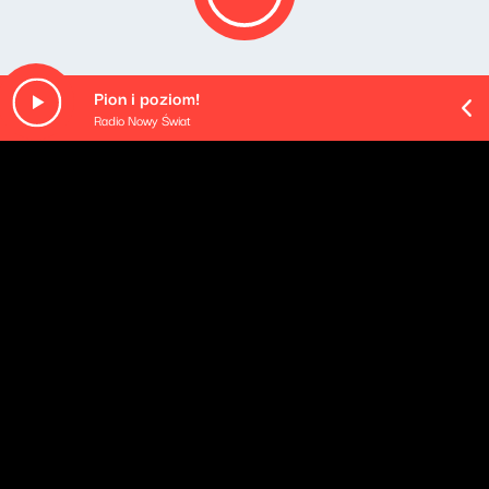
Pion i poziom!
Radio Nowy Świat
O odcinku
Playlista audycji:
Santana - Stranger In Moscow
Santana - Coherence
Bruce Cockburn - The Blues Got the World...
T. Texas Tyler - You'll Still Be In My Heart