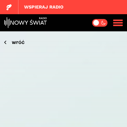
WSPIERAJ RADIO
wróć