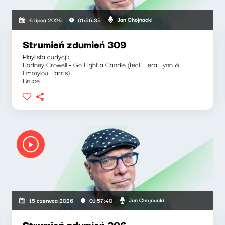
Jan Chojnacki
6 lipca 2026
01:56:35
Strumień zdumień 309
Playlista audycji:
Rodney Crowell - Go Light a Candle (feat. Lera Lynn &
Emmylou Harris)
Bruce...
Jan Chojnacki
15 czerwca 2026
01:57:40
Strumień zdumień 306