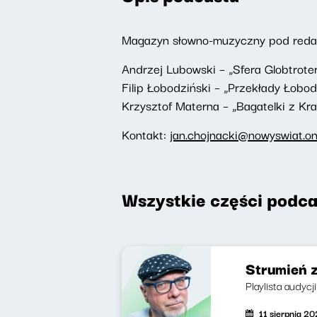
Magazyn słowno-muzyczny pod redakc
Andrzej Lubowski – „Sfera Globtrote
Filip Łobodziński – „Przekłady Łobod
Krzysztof Materna – „Bagatelki z Kr
Kontakt:
jan.chojnacki@nowyswiat.on
Wszystkie części podca
Strumień 
Playlista audycj
11 sierpnia 2