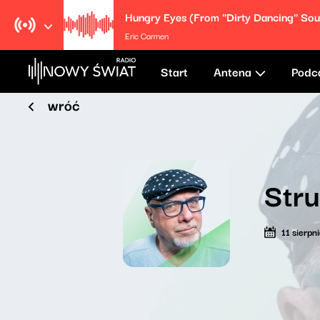
Eric Carmen
Start
Antena
Podc
wróć
Str
11 sierpn