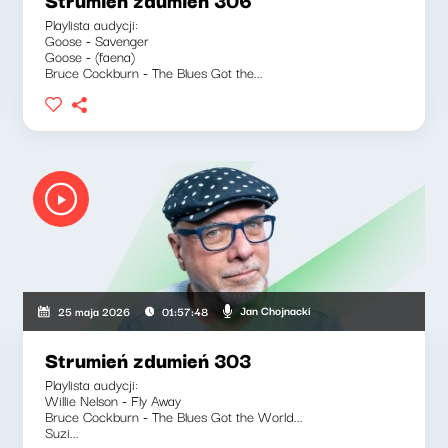
Playlista audycji:
Goose - Savenger
Goose - (faena)
Bruce Cockburn - The Blues Got the...
Jan Chojnacki
25 maja 2026
01:57:48
Strumień zdumień 303
Playlista audycji:
Willie Nelson - Fly Away
Bruce Cockburn - The Blues Got the World...
Suzi...