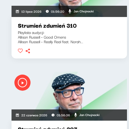
Jan Chojnacki
13 lipca 2026
01:56:20
Strumień zdumień 310
Playlista audycji:
Allison Russell - Good Omens
Allison Russell - Really Real feat. Norah...
Jan Chojnacki
22 czerwca 2026
01:56:36
Strumień zdumień 307