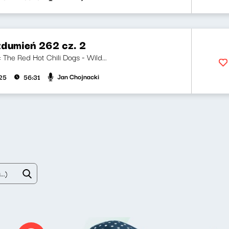
zdumień 262 cz. 2
i: The Red Hot Chili Dogs - Wild...
Jan Chojnacki
025
56:31