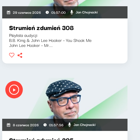
Jan Chojnacki
29 czerwca 2026
01:57:00
Strumień zdumień 308
Playlista audycji:
B.B. King & John Lee Hooker - You Shook Me
John Lee Hooker - Mr....
Jan Chojnacki
8 czerwca 2026
01:57:56
Strumień zdumień 305