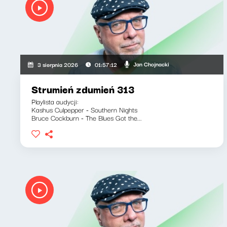
Jan Chojnacki
3 sierpnia 2026
01:57:12
Strumień zdumień 313
Playlista audycji:
Kashus Culpepper - Southern Nights
Bruce Cockburn - The Blues Got the...