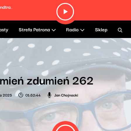
Hungry Eyes (From "Dirty Dancing" Soundtrack)
asty
Strefa Patrona
Radio
Sklep
umień zdumień 262
ia 2025
01:52:44
Jan Chojnacki