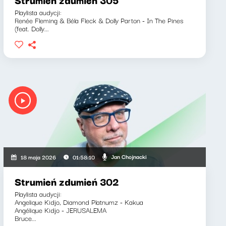
Playlista audycji:
Renée Fleming & Béla Fleck & Dolly Parton - In The Pines
(feat. Dolly...
Jan Chojnacki
18 maja 2026
01:58:10
Strumień zdumień 302
Playlista audycji:
Angelique Kidjo, Diamond Platnumz - Kakua
Angélique Kidjo - JERUSALEMA
Bruce...