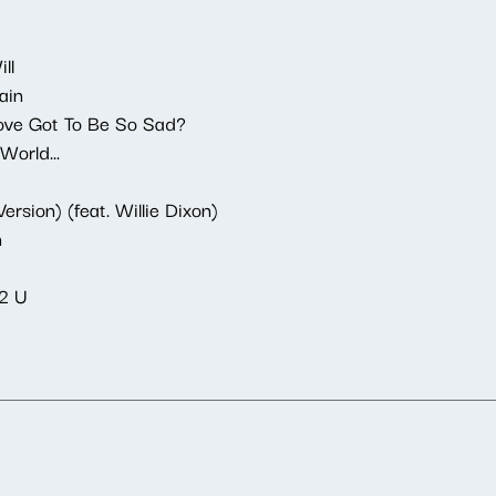
ll
ain
ove Got To Be So Sad?
World...
ersion) (feat. Willie Dixon)
n
 2 U