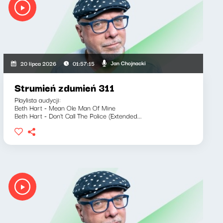
Jan Chojnacki
20 lipca 2026
01:57:15
Strumień zdumień 311
Playlista audycji:
Beth Hart - Mean Ole Man Of Mine
Beth Hart - Don't Call The Police (Extended...