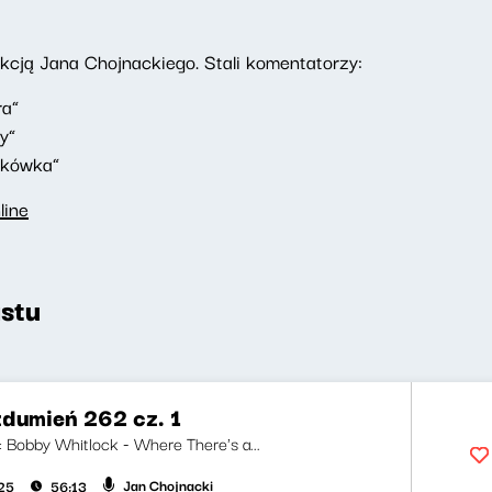
ją Jana Chojnackiego. Stali komentatorzy:
ra”
y”
akówka”
line
stu
zdumień 262 cz. 1
i: Bobby Whitlock - Where There's a...
Jan Chojnacki
025
56:13