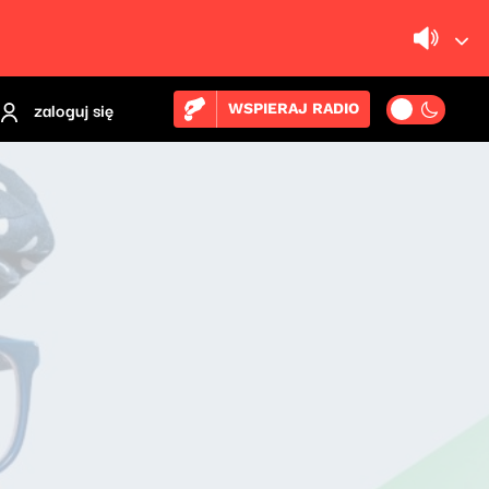
zaloguj się
WSPIERAJ RADIO