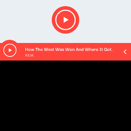
How The West Was Won And Where It Got Us (Remastered)
R.E.M.
O odcinku
Playlista audycji:
Amanda Shires - Intro: Invocation