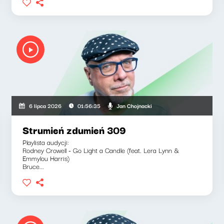
Jan Chojnacki
6 lipca 2026
01:56:35
Strumień zdumień 309
Playlista audycji:
Rodney Crowell - Go Light a Candle (feat. Lera Lynn &
Emmylou Harris)
Bruce...