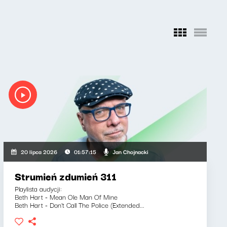
Jan Chojnacki
20 lipca 2026
01:57:15
Strumień zdumień 311
Playlista audycji:
Beth Hart - Mean Ole Man Of Mine
Beth Hart - Don't Call The Police (Extended...