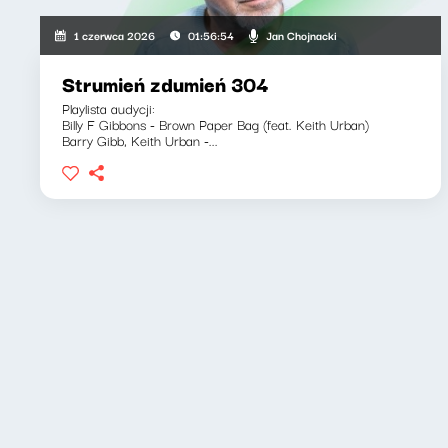
Jan Chojnacki
1 czerwca 2026
01:56:54
Strumień zdumień 304
Playlista audycji:
Billy F Gibbons - Brown Paper Bag (feat. Keith Urban)
Barry Gibb, Keith Urban -...