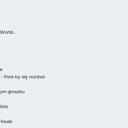
World...
me
 Pora by się rozstać
cym groszku
dzie
 House