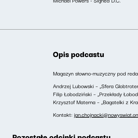
Michael Powers - Signed D.C.
Opis podcastu
Magazyn słowno-muzyczny pod redakc
Andrzej Lubowski – „Sfera Globtrote
Filip Łobodziński – „Przekłady Łobod
Krzysztof Materna – „Bagatelki z Kr
Kontakt:
jan.chojnacki@nowyswiat.on
Pozostałe odcinki podcastu