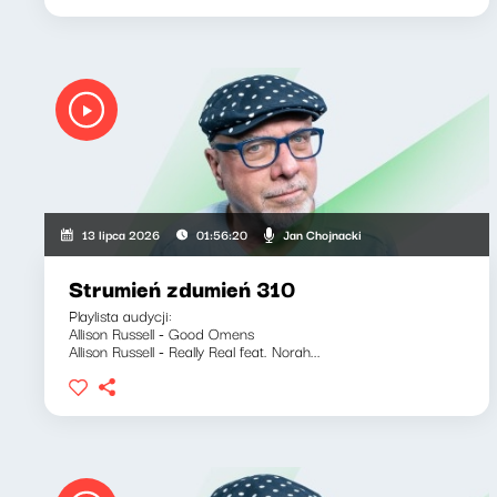
Jan Chojnacki
13 lipca 2026
01:56:20
Strumień zdumień 310
Playlista audycji:
Allison Russell - Good Omens
Allison Russell - Really Real feat. Norah...