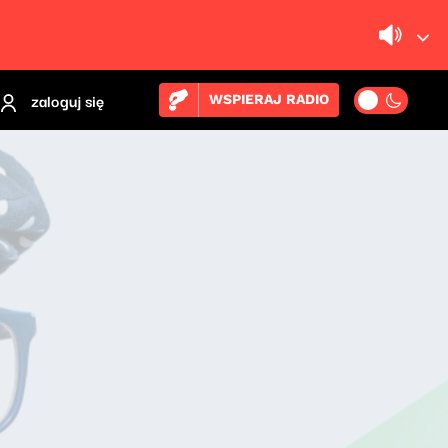
zaloguj się
WSPIERAJ RADIO