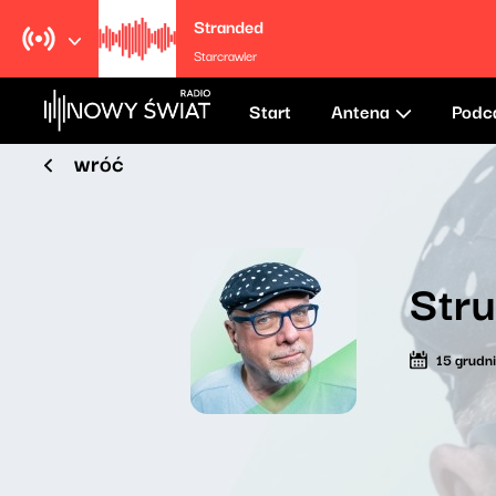
Stranded
Starcrawler
Start
Antena
Podc
wróć
Str
15 grudn