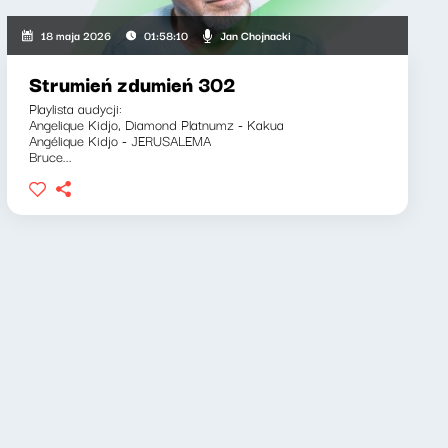
Jan Chojnacki
18 maja 2026
01:58:10
Strumień zdumień 302
Playlista audycji:
Angelique Kidjo, Diamond Platnumz - Kakua
Angélique Kidjo - JERUSALEMA
Bruce...