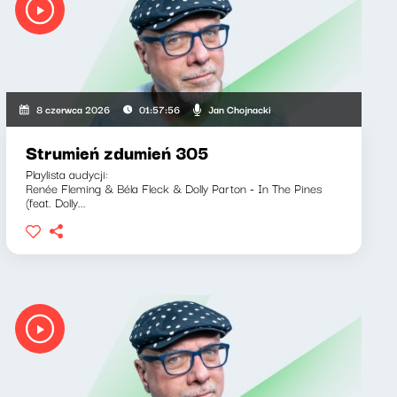
Jan Chojnacki
8 czerwca 2026
01:57:56
Strumień zdumień 305
Playlista audycji:
Renée Fleming & Béla Fleck & Dolly Parton - In The Pines
(feat. Dolly...