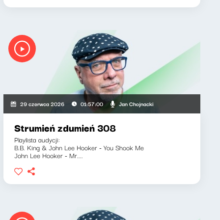
Jan Chojnacki
29 czerwca 2026
01:57:00
Strumień zdumień 308
Playlista audycji:
B.B. King & John Lee Hooker - You Shook Me
John Lee Hooker - Mr....