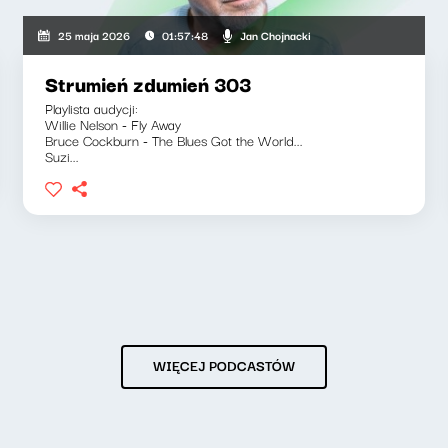
Jan Chojnacki
25 maja 2026
01:57:48
Strumień zdumień 303
Playlista audycji:
Willie Nelson - Fly Away
Bruce Cockburn - The Blues Got the World...
Suzi...
WIĘCEJ PODCASTÓW