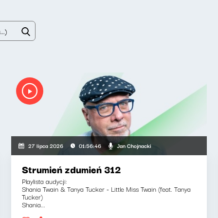
Jan Chojnacki
27 lipca 2026
01:56:46
Strumień zdumień 312
Playlista audycji:
Shania Twain & Tanya Tucker - Little Miss Twain (feat. Tanya
Tucker)
Shania...