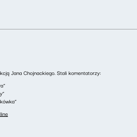
ją Jana Chojnackiego. Stali komentatorzy:
ra”
y”
akówka”
line