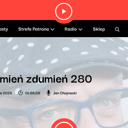
asty
Strefa Patrona
Radio
Sklep
umień zdumień 280
ia 2025
01:56:29
Jan Chojnacki