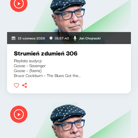
Jan Chojnacki
15 czerwca 2026
01:57:40
Strumień zdumień 306
Playlista audycji:
Goose - Savenger
Goose - (faena)
Bruce Cockburn - The Blues Got the...