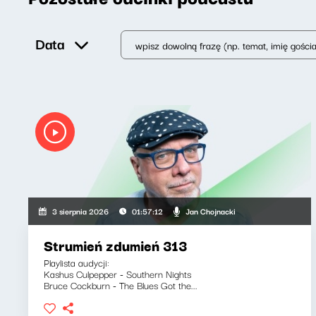
Data
Jan Chojnacki
3 sierpnia 2026
01:57:12
Strumień zdumień 313
Playlista audycji:
Kashus Culpepper - Southern Nights
Bruce Cockburn - The Blues Got the...