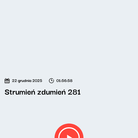
22 grudnia 2025
01:56:58
Strumień zdumień 281