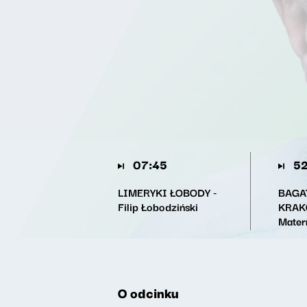
07:45
52
LIMERYKI ŁOBODY -
BAGA
Filip Łobodziński
KRAKÓ
Mater
O odcinku