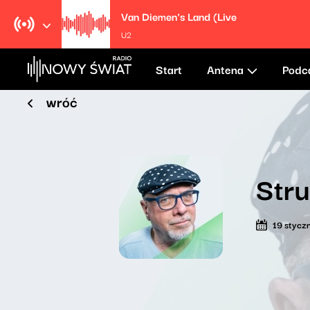
Van Diemen's Land (Live
U2
Start
Antena
Podc
wróć
Str
19 stycz