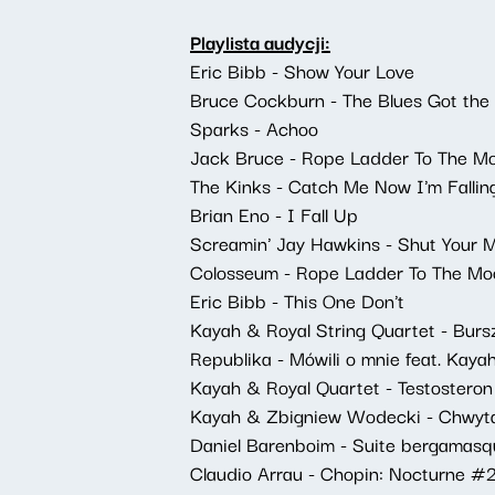
Playlista audycji:
Eric Bibb - Show Your Love
Bruce Cockburn - The Blues Got the 
Sparks - Achoo
Jack Bruce - Rope Ladder To The M
The Kinks - Catch Me Now I'm Fallin
Brian Eno - I Fall Up
Screamin' Jay Hawkins - Shut Your
Colosseum - Rope Ladder To The Mo
Eric Bibb - This One Don't
Kayah & Royal String Quartet - Bur
Republika - Mówili o mnie feat. Kaya
Kayah & Royal Quartet - Testosteron
Kayah & Zbigniew Wodecki - Chwyta
Daniel Barenboim - Suite bergamasque,
Claudio Arrau - Chopin: Nocturne #