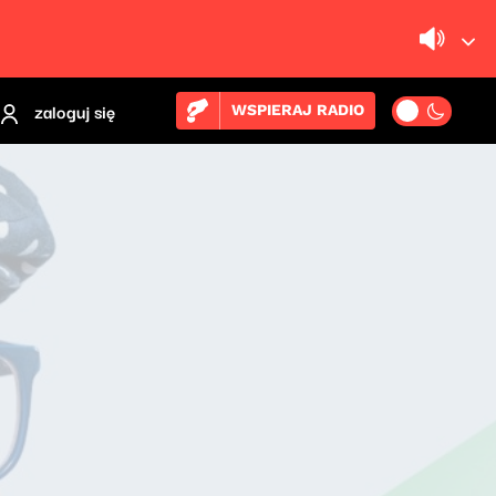
zaloguj się
WSPIERAJ RADIO