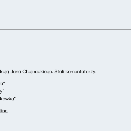
ją Jana Chojnackiego. Stali komentatorzy:
ra”
y”
akówka”
line