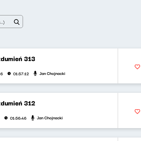
zdumień 313
Jan Chojnacki
26
01:57:12
zdumień 312
Jan Chojnacki
01:56:46