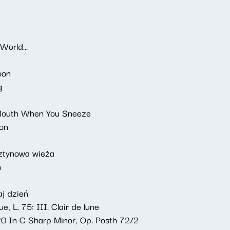
World...
oon
g
 Mouth When You Sneeze
on
sztynowa wieża
h
j dzień
 L. 75: III. Clair de lune
20 In C Sharp Minor, Op. Posth 72/2