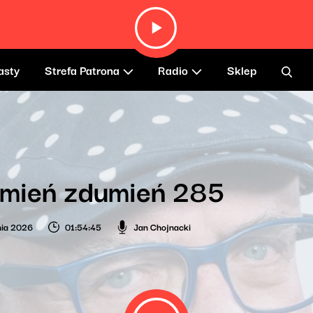
asty
Strefa Patrona
Radio
Sklep
umień zdumień 285
nia 2026
01:54:45
Jan Chojnacki