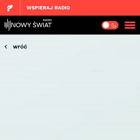
WSPIERAJ RADIO
wróć