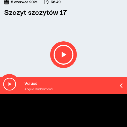
5 czerwca 2021
56:49
Szczyt szczytów 17
Values
Angelo Badalamenti