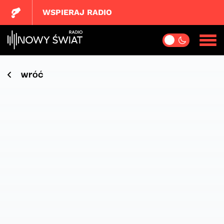
WSPIERAJ RADIO
wróć