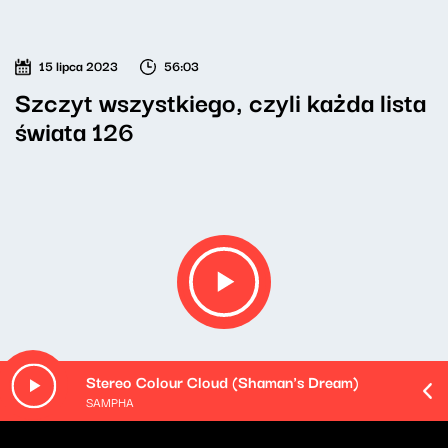
15 lipca 2023
56:03
Szczyt wszystkiego, czyli każda lista
świata 126
Stereo Colour Cloud (Shaman's Dream)
SAMPHA