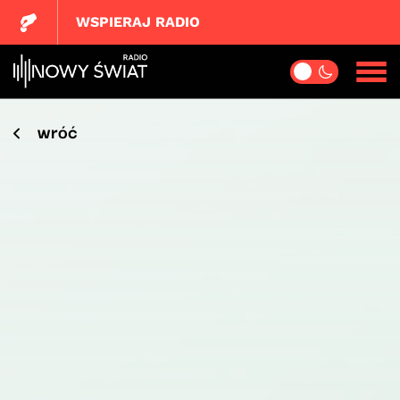
WSPIERAJ RADIO
wróć