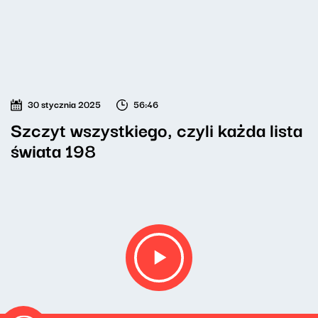
30 stycznia 2025
56:46
Szczyt wszystkiego, czyli każda lista
świata 198