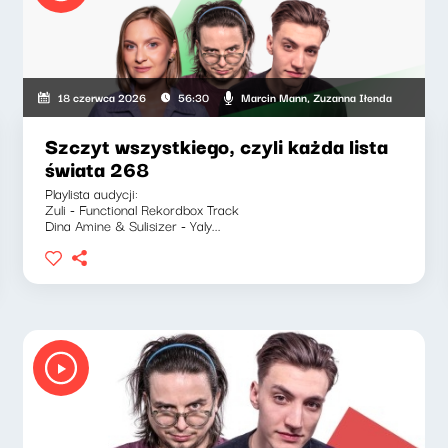
kiewicz, Zuzanna Iłenda
Marcin Mann, Zuzanna Iłenda
18 czerwca 2026
56:30
Szczyt wszystkiego, czyli każda lista
świata 268
Playlista audycji:
Zuli - Functional Rekordbox Track
Dina Amine & Sulisizer - Yaly...