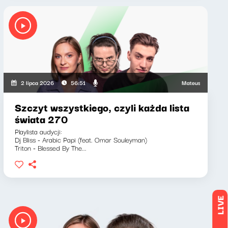
icz, Marcin Mann
Mateusz Andruszkiewicz
2 lipca 2026
56:51
Szczyt wszystkiego, czyli każda lista
świata 270
Playlista audycji:
Dj Bliss - Arabic Papi (feat. Omar Souleyman)
Triton - Blessed By The...
LIVE