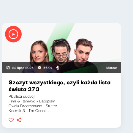
icz, Marcin Mann, Zuzanna Iłenda
Mateusz Andruszkiewicz
23 lipca 2026
56:01
Szczyt wszystkiego, czyli każda lista
świata 273
Playlista audycji:
Fimi & RemAya - Escapism
Owelu Dreamhouse - Stutter
Kosmik 3 - I'm Gonna...