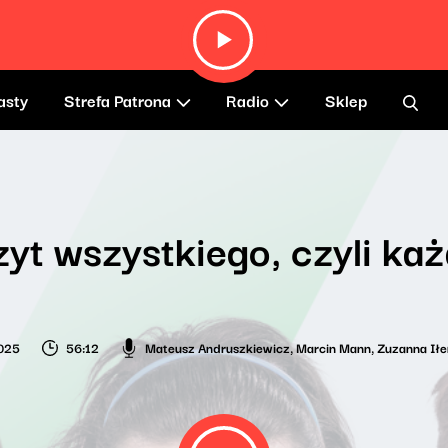
asty
Strefa Patrona
Radio
Sklep
yt wszystkiego, czyli każ
025
56:12
Mateusz Andruszkiewicz
,
Marcin Mann
,
Zuzanna Ił