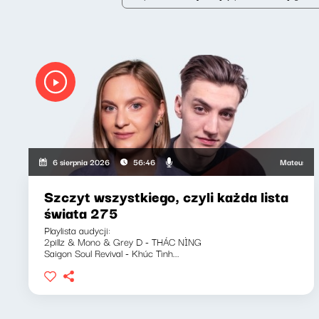
Mateusz Andrusz
6 sierpnia 2026
56:46
Szczyt wszystkiego, czyli każda lista
świata 275
Playlista audycji:
2pillz & Mono & Grey D - THÁC NÌNG
Saigon Soul Revival - Khúc Tình...