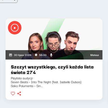
kiewicz, Zuzanna Iłenda
Mateusz Andruszkiew
30 lipca 2026
56:33
Szczyt wszystkiego, czyli każda lista
świata 274
Playlista audycji:
Seven Beats - Into The Night (feat. Isabelle Dubois)
Sako Polumenta - Sin...