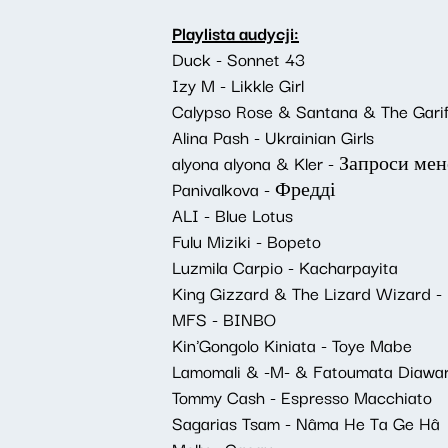
Playlista audycji:
Duck - Sonnet 43
Izy M - Likkle Girl
Calypso Rose & Santana & The Garif
Alina Pash - Ukrainian Girls
alyona alyona & Kler - Запроси мен
Panivalkova - Фредді
ALI - Blue Lotus
Fulu Miziki - Bopeto
Luzmila Carpio - Kacharpayita
King Gizzard & The Lizard Wizard -
MFS - BINBO
Kin'Gongolo Kiniata - Toye Mabe
Lamomali & -M- & Fatoumata Diawara
Tommy Cash - Espresso Macchiato
Sagarias Tsam - Nâma He Ta Ge Hâ