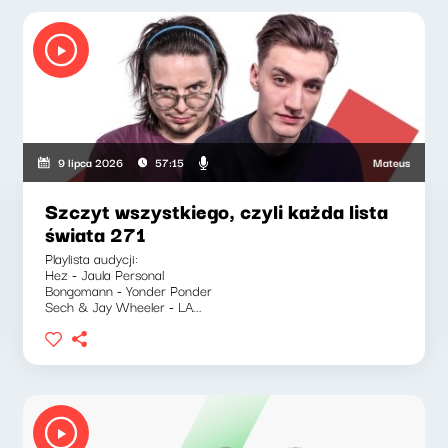
iewicz, Zuzanna Iłenda
Mateusz Andruszkiew
9 lipca 2026
57:15
Szczyt wszystkiego, czyli każda lista
świata 271
Playlista audycji:
Hez - Jaula Personal
Bongomann - Yonder Ponder
Sech & Jay Wheeler - LA...