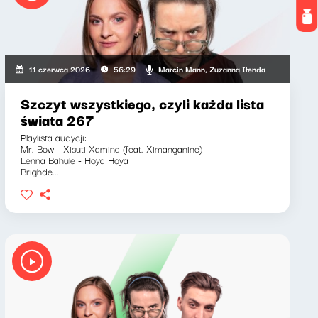
Marcin Mann, Zuzanna Iłenda
11 czerwca 2026
56:29
Szczyt wszystkiego, czyli każda lista
świata 267
Playlista audycji:
Mr. Bow - Xisuti Xamina (feat. Ximanganine)
Lenna Bahule - Hoya Hoya
Brighde...