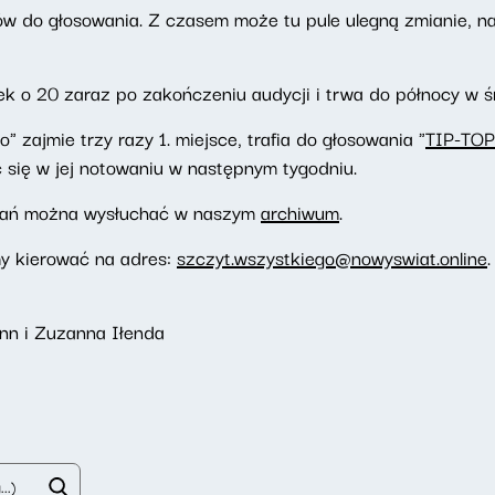
rów do głosowania. Z czasem może tu pule ulegną zmianie, n
k o 20 zaraz po zakończeniu audycji i trwa do północy w ś
 zajmie trzy razy 1. miejsce, trafia do głosowania "
TIP-TOP
 się w jej notowaniu w następnym tygodniu.
wań można wysłuchać w naszym
archiwum
.
my kierować na adres:
szczyt.wszystkiego@nowyswiat.online
.
nn i Zuzanna Iłenda