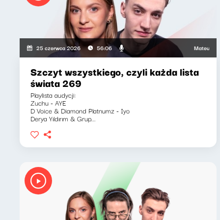
Mateusz Andrusz
25 czerwca 2026
56:06
Szczyt wszystkiego, czyli każda lista
świata 269
Playlista audycji:
Zuchu - AYE
D Voice & Diamond Platnumz - Iyo
Derya Yıldırım & Grup...