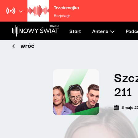
Trzciamajka
Bezjahzgh
Start
Antena
Podc
wróć
Szcz
211
8 maja 2