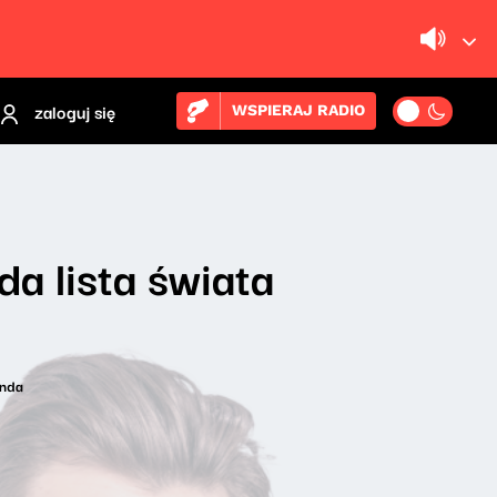
zaloguj się
WSPIERAJ RADIO
da lista świata
enda