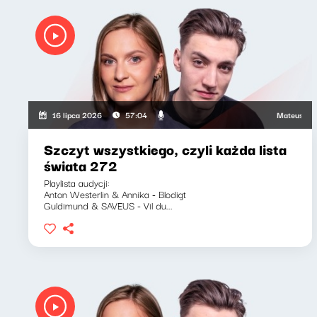
Mateusz Andruszk
16 lipca 2026
57:04
Szczyt wszystkiego, czyli każda lista
świata 272
Playlista audycji:
Anton Westerlin & Annika - Blodigt
Guldimund & SAVEUS - Vil du...