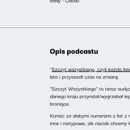
Melly - Cacau
Opis podcastu
"
Szczyt wszystkiego, czyli każda list
lata i przyszedł czas na zmianę.
"Szczyt Wszystkiego" to teraz audyc
danego kraju przyniósł/wygrzebał le
broniące.
Koniec ze słabymi numerami z list 
inne i nietypowe, ale nacisk chcemy 