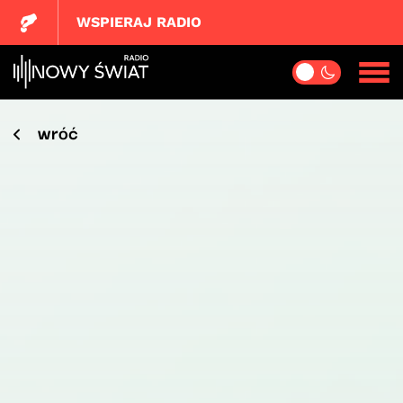
WSPIERAJ RADIO
wróć